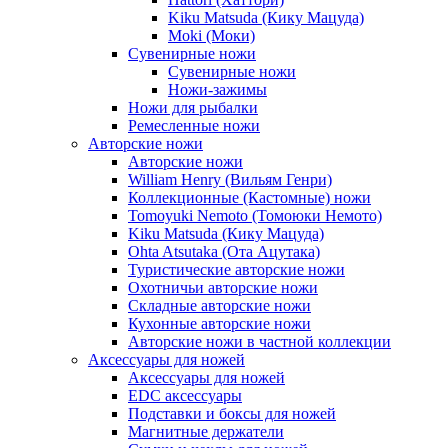
Kiku Matsuda (Кику Мацуда)
Moki (Моки)
Сувенирные ножи
Сувенирные ножи
Ножи-зажимы
Ножи для рыбалки
Ремесленные ножи
Авторские ножи
Авторские ножи
William Henry (Вильям Генри)
Коллекционные (Кастомные) ножи
Tomoyuki Nemoto (Томоюки Немото)
Kiku Matsuda (Кику Мацуда)
Ohta Atsutaka (Ота Ацутака)
Туристические авторские ножи
Охотничьи авторские ножи
Складные авторские ножи
Кухонные авторские ножи
Авторские ножи в частной коллекции
Аксессуары для ножей
Аксессуары для ножей
EDC аксессуары
Подставки и боксы для ножей
Магнитные держатели