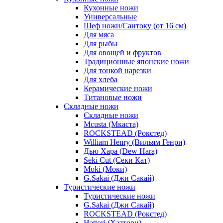
Кухонные ножи
Универсальные
Шеф ножи/Сантоку (от 16 см)
Для мяса
Для рыбы
Для овощей и фруктов
Традиционные японские ножи
Для тонкой нарезки
Для хлеба
Керамические ножи
Титановые ножи
Складные ножи
Складные ножи
Mcusta (Мкаста)
ROCKSTEAD (Рокстед)
William Henry (Вильям Генри)
Дью Хара (Dew Hara)
Seki Cut (Секи Кат)
Moki (Моки)
G.Sakai (Джи Сакай)
Туристические ножи
Туристические ножи
G.Sakai (Джи Сакай)
ROCKSTEAD (Рокстед)
Hattori (Хаттори)