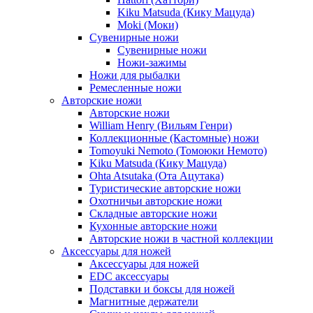
Kiku Matsuda (Кику Мацуда)
Moki (Моки)
Сувенирные ножи
Сувенирные ножи
Ножи-зажимы
Ножи для рыбалки
Ремесленные ножи
Авторские ножи
Авторские ножи
William Henry (Вильям Генри)
Коллекционные (Кастомные) ножи
Tomoyuki Nemoto (Томоюки Немото)
Kiku Matsuda (Кику Мацуда)
Ohta Atsutaka (Ота Ацутака)
Туристические авторские ножи
Охотничьи авторские ножи
Складные авторские ножи
Кухонные авторские ножи
Авторские ножи в частной коллекции
Аксессуары для ножей
Аксессуары для ножей
EDC аксессуары
Подставки и боксы для ножей
Магнитные держатели