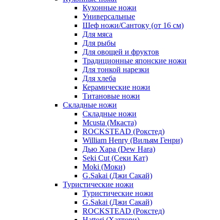
Кухонные ножи
Универсальные
Шеф ножи/Сантоку (от 16 см)
Для мяса
Для рыбы
Для овощей и фруктов
Традиционные японские ножи
Для тонкой нарезки
Для хлеба
Керамические ножи
Титановые ножи
Складные ножи
Складные ножи
Mcusta (Мкаста)
ROCKSTEAD (Рокстед)
William Henry (Вильям Генри)
Дью Хара (Dew Hara)
Seki Cut (Секи Кат)
Moki (Моки)
G.Sakai (Джи Сакай)
Туристические ножи
Туристические ножи
G.Sakai (Джи Сакай)
ROCKSTEAD (Рокстед)
Hattori (Хаттори)