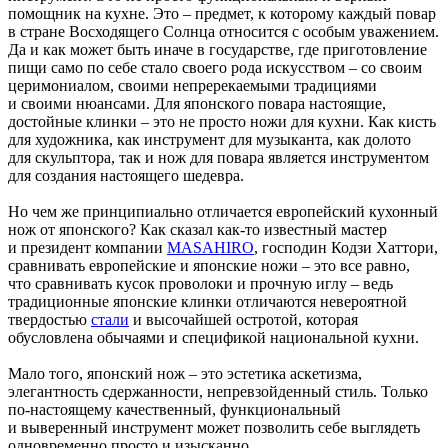
помощник на кухне. Это – предмет, к которому каждый повар
в стране Восходящего Солнца относится с особым уважением.
Да и как может быть иначе в государстве, где приготовление
пищи само по себе стало своего рода искусством – со своим
церимониалом, своими непререкаемыми традициями
и своими нюансами. Для японского повара настоящие,
достойные клинки – это не просто ножи для кухни. Как кисть
для художника, как инструмент для музыканта, как долото
для скульптора, так и нож для повара является инструментом
для создания настоящего шедевра.
Но чем же принципиально отличается европейский кухонный
нож от японского? Как сказал как-то известный мастер
и президент компании
MASAHIRO
, господин Кодзи Хаттори,
сравнивать европейские и японские ножи – это все равно,
что сравнивать кусок проволоки и прочную иглу – ведь
традиционные японские клинки отличаются невероятной
твердостью
стали
и высочайшей остротой, которая
обусловлена обычаями и спецификой национальной кухни.
Мало того, японский нож – это эстетика аскетизма,
элегантность сдержанности, непревзойденный стиль. Только
по-настоящему качественный, функциональный
и выверенный инструмент может позволить себе выглядеть
одновременно просто и изысканно.