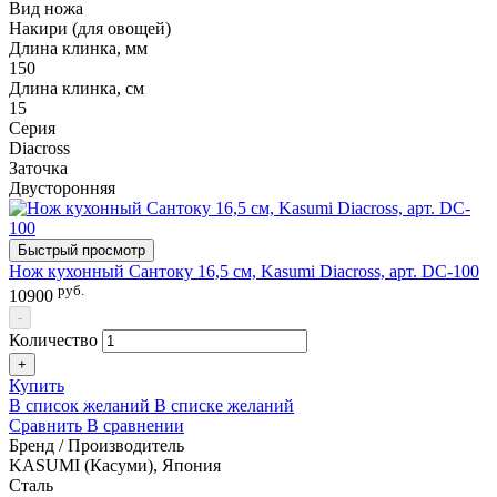
Вид ножа
Накири (для овощей)
Длина клинка, мм
150
Длина клинка, см
15
Серия
Diacross
Заточка
Двусторонняя
Быстрый просмотр
Нож кухонный Сантоку 16,5 см, Kasumi Diacross, арт. DC-100
руб.
10900
-
Количество
+
Купить
В список желаний
В списке желаний
Сравнить
В сравнении
Бренд / Производитель
KASUMI (Касуми), Япония
Сталь