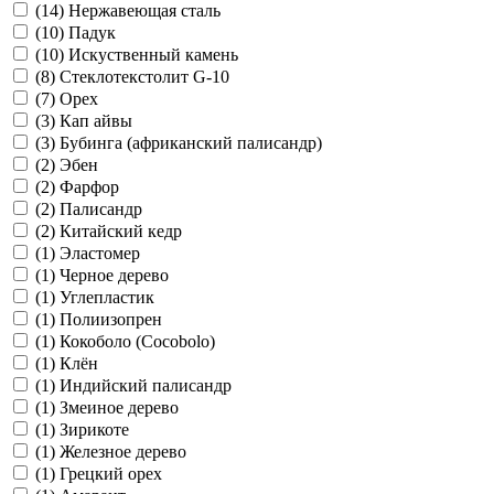
(14)
Нержавеющая сталь
(10)
Падук
(10)
Искуственный камень
(8)
Стеклотекстолит G-10
(7)
Орех
(3)
Кап айвы
(3)
Бубинга (африканский палисандр)
(2)
Эбен
(2)
Фарфор
(2)
Палисандр
(2)
Китайский кедр
(1)
Эластомер
(1)
Черное дерево
(1)
Углепластик
(1)
Полиизопрен
(1)
Кокоболо (Cocobolo)
(1)
Клён
(1)
Индийский палисандр
(1)
Змеиное дерево
(1)
Зирикоте
(1)
Железное дерево
(1)
Грецкий орех