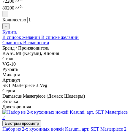
72200
руб.
80200
-
Количество
+
Купить
В список желаний
В списке желаний
Сравнить
В сравнении
Бренд / Производитель
KASUMI (Касуми), Япония
Сталь
VG-10
Рукоять
Микарта
Артикул
SET Masterpiece 3-Veg
Серия
Damascus Masterpiece (Дамаск Шедевры)
Заточка
Двусторонняя
Быстрый просмотр
Набор из 2-х кухонных ножей Kasumi, арт. SET Masterpiece 2