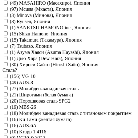
(49)
MASAHIRO (Масахиро), Япония
(97)
Mcusta (Мкаста), Япония
(3)
Minova (Минова), Япония
(8)
Ryusen, Япония
(1)
SANETSU HAMONO inc., Япония
(15)
Shizu Hamono, Япония
(15)
Takamura (Такамура), Япония
(7)
Tsubazo, Япония
(1)
Азума Хаяси (Azuma Hayashi), Япония
(1)
Дью Хара (Dew Hara), Япония
(30)
Хироси Сайто (Hiroshi Saito), Япония
Сталь
?
(156)
VG-10
(49)
AUS-8
(27)
Молибден-ванадиевая сталь
(21)
Широгами (белая бумага)
(20)
Порошковая сталь SPG2
(19)
MBS-26
(18)
Молибден-ванадиевая сталь с титановым покрытием
(16)
Ки Гами (желтая бумага)
(16)
AUS-6A
(10)
Krupp 1.4116
(9)
VG10 & VG2