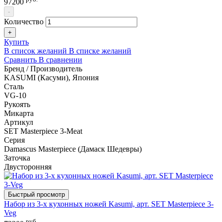
97200
-
Количество
+
Купить
В список желаний
В списке желаний
Сравнить
В сравнении
Бренд / Производитель
KASUMI (Касуми), Япония
Сталь
VG-10
Рукоять
Микарта
Артикул
SET Masterpiece 3-Meat
Серия
Damascus Masterpiece (Дамаск Шедевры)
Заточка
Двусторонняя
Быстрый просмотр
Набор из 3-х кухонных ножей Kasumi, арт. SET Masterpiece 3-
Veg
руб.