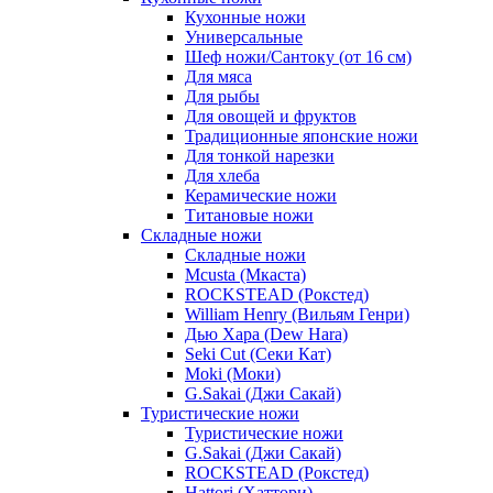
Кухонные ножи
Универсальные
Шеф ножи/Сантоку (от 16 см)
Для мяса
Для рыбы
Для овощей и фруктов
Традиционные японские ножи
Для тонкой нарезки
Для хлеба
Керамические ножи
Титановые ножи
Складные ножи
Складные ножи
Mcusta (Мкаста)
ROCKSTEAD (Рокстед)
William Henry (Вильям Генри)
Дью Хара (Dew Hara)
Seki Cut (Секи Кат)
Moki (Моки)
G.Sakai (Джи Сакай)
Туристические ножи
Туристические ножи
G.Sakai (Джи Сакай)
ROCKSTEAD (Рокстед)
Hattori (Хаттори)