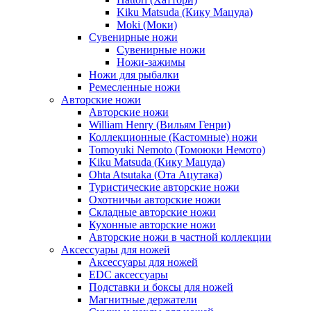
Kiku Matsuda (Кику Мацуда)
Moki (Моки)
Сувенирные ножи
Сувенирные ножи
Ножи-зажимы
Ножи для рыбалки
Ремесленные ножи
Авторские ножи
Авторские ножи
William Henry (Вильям Генри)
Коллекционные (Кастомные) ножи
Tomoyuki Nemoto (Томоюки Немото)
Kiku Matsuda (Кику Мацуда)
Ohta Atsutaka (Ота Ацутака)
Туристические авторские ножи
Охотничьи авторские ножи
Складные авторские ножи
Кухонные авторские ножи
Авторские ножи в частной коллекции
Аксессуары для ножей
Аксессуары для ножей
EDC аксессуары
Подставки и боксы для ножей
Магнитные держатели