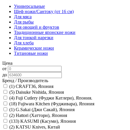
Универсальные
Шеф ножи/Сантоку (от 16 см)
Для мяса
Для рыбы
Для овощей и фруктов
Традиционные японские ножи
Для тонкой нарезки
Для хлеба
Керамические ножи
Титановые ножи
Цена
от
до
Бренд / Производитель
(1)
CRAFT36, Япония
(5)
Daisuke Nishida, Япония
(4)
Fuji Cutlery (Фуджи Катлери), Япония.
(18)
Fujiwara Kitchen (Фудживара), Япония
(1)
G.Sakai (Джи Сакай), Япония
(2)
Hattori (Хаттори), Япония
(133)
KASUMI (Касуми), Япония
(2)
KATSU Knives, Китай