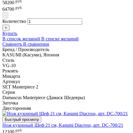
руб.
58200
руб.
64700
-
Количество
+
Купить
В список желаний
В списке желаний
Сравнить
В сравнении
Бренд / Производитель
KASUMI (Касуми), Япония
Сталь
VG-10
Рукоять
Микарта
Артикул
SET Masterpiece 2
Серия
Damascus Masterpiece (Дамаск Шедевры)
Заточка
Двусторонняя
Быстрый просмотр
Нож кухонный Шеф 21 см, Kasumi Diacross, арт. DC-700/21
руб.
12100