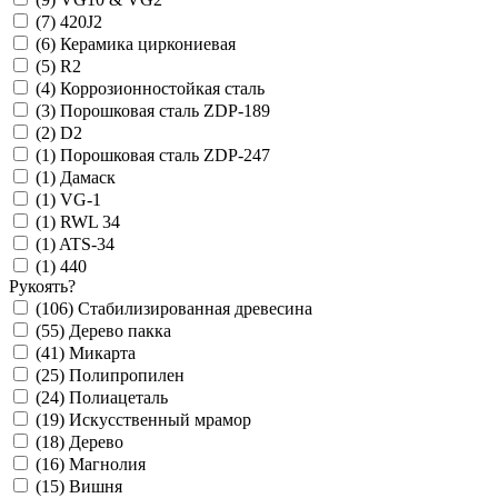
(7)
420J2
(6)
Керамика циркониевая
(5)
R2
(4)
Коррозионностойкая сталь
(3)
Порошковая сталь ZDP-189
(2)
D2
(1)
Порошковая сталь ZDP-247
(1)
Дамаск
(1)
VG-1
(1)
RWL 34
(1)
ATS-34
(1)
440
Рукоять
?
(106)
Стабилизированная древесина
(55)
Дерево пакка
(41)
Микарта
(25)
Полипропилен
(24)
Полиацеталь
(19)
Искусственный мрамор
(18)
Дерево
(16)
Магнолия
(15)
Вишня