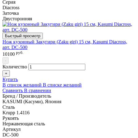
Серия
Diacross
Заточка
Двусторонняя
Быстрый просмотр
Нож кухонный Закугири (Zaku giri) 15 см, Kasumi Diacross,
арт. DC-500
руб.
10100
-
Количество
+
Купить
В список желаний
В списке желаний
Сравнить
В сравнении
Бренд / Производитель
KASUMI (Касуми), Япония
Сталь
Krupp 1.4116
Рукоять
Нержавеющая сталь
Артикул
DC-500