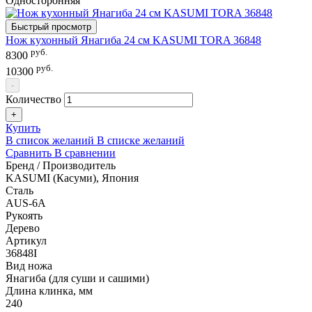
Односторонняя
Быстрый просмотр
Нож кухонный Янагиба 24 см KASUMI TORA 36848
руб.
8300
руб.
10300
-
Количество
+
Купить
В список желаний
В списке желаний
Сравнить
В сравнении
Бренд / Производитель
KASUMI (Касуми), Япония
Сталь
AUS-6A
Рукоять
Дерево
Артикул
36848I
Вид ножа
Янагиба (для суши и сашими)
Длина клинка, мм
240