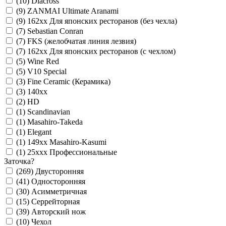
(10)
Diacross
(9)
ZANMAI Ultimate Aranami
(9)
162xx Для японских ресторанов (без чехла)
(7)
Sebastian Conran
(7)
FKS (желобчатая линия лезвия)
(7)
162xx Для японских ресторанов (с чехлом)
(5)
Wine Red
(5)
V10 Special
(3)
Fine Ceramic (Керамика)
(3)
140xx
(2)
HD
(1)
Scandinavian
(1)
Masahiro-Takeda
(1)
Elegant
(1)
149xx Masahiro-Kasumi
(1)
25xxx Профессиональные
Заточка
?
(269)
Двусторонняя
(41)
Односторонняя
(30)
Асимметричная
(15)
Серрейторная
(39)
Авторский нож
(10)
Чехол