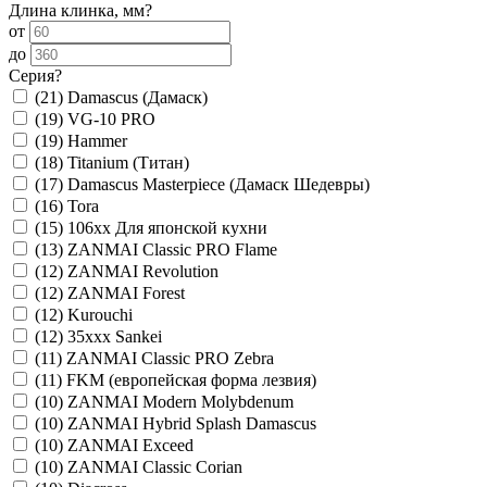
Длина клинка, мм
?
от
до
Серия
?
(21)
Damascus (Дамаск)
(19)
VG-10 PRO
(19)
Hammer
(18)
Titanium (Титан)
(17)
Damascus Masterpiece (Дамаск Шедевры)
(16)
Tora
(15)
106xx Для японской кухни
(13)
ZANMAI Classic PRO Flame
(12)
ZANMAI Revolution
(12)
ZANMAI Forest
(12)
Kurouchi
(12)
35xxx Sankei
(11)
ZANMAI Classic PRO Zebra
(11)
FKM (европейская форма лезвия)
(10)
ZANMAI Modern Molybdenum
(10)
ZANMAI Hybrid Splash Damascus
(10)
ZANMAI Exceed
(10)
ZANMAI Classic Corian