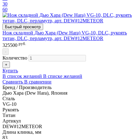
30
60
Быстрый просмотр
Нож складной Дью Хара (Dew Hara) VG-10, DLC, рукоять
титан, DLC, перламутр, арт. DEW#12METEOR
руб.
325500
-
Количество
+
Купить
В список желаний
В списке желаний
Сравнить
В сравнении
Бренд / Производитель
Дью Хара (Dew Hara), Япония
Сталь
VG-10
Рукоять
Титан
Артикул
DEW#12METEOR
Длина клинка, мм
83