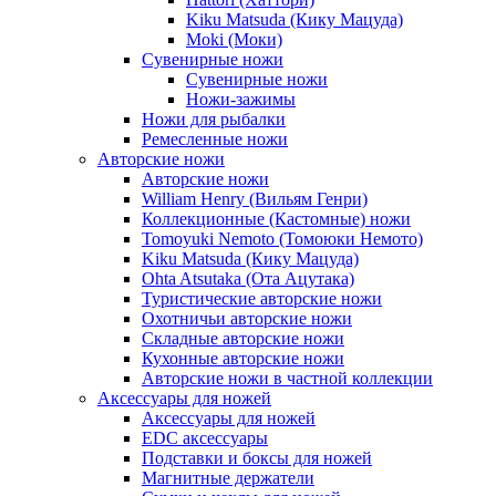
Kiku Matsuda (Кику Мацуда)
Moki (Моки)
Сувенирные ножи
Сувенирные ножи
Ножи-зажимы
Ножи для рыбалки
Ремесленные ножи
Авторские ножи
Авторские ножи
William Henry (Вильям Генри)
Коллекционные (Кастомные) ножи
Tomoyuki Nemoto (Томоюки Немото)
Kiku Matsuda (Кику Мацуда)
Ohta Atsutaka (Ота Ацутака)
Туристические авторские ножи
Охотничьи авторские ножи
Складные авторские ножи
Кухонные авторские ножи
Авторские ножи в частной коллекции
Аксессуары для ножей
Аксессуары для ножей
EDC аксессуары
Подставки и боксы для ножей
Магнитные держатели