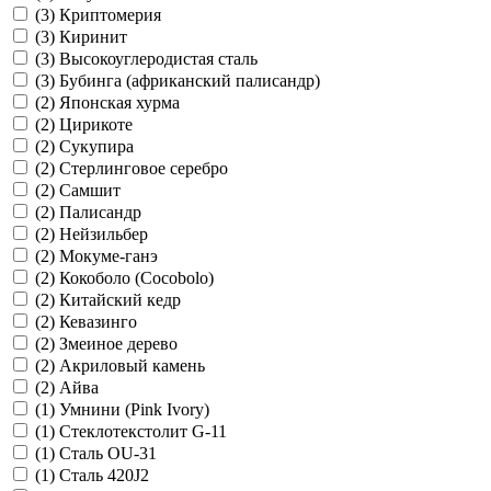
(3)
Криптомерия
(3)
Киринит
(3)
Высокоуглеродистая сталь
(3)
Бубинга (африканский палисандр)
(2)
Японская хурма
(2)
Цирикоте
(2)
Сукупира
(2)
Стерлинговое серебро
(2)
Самшит
(2)
Палисандр
(2)
Нейзильбер
(2)
Мокуме-ганэ
(2)
Кокоболо (Cocobolo)
(2)
Китайский кедр
(2)
Кевазинго
(2)
Змеиное дерево
(2)
Акриловый камень
(2)
Айва
(1)
Умнини (Pink Ivory)
(1)
Стеклотекстолит G-11
(1)
Сталь OU-31
(1)
Сталь 420J2