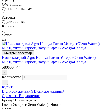
GW-Shinobi
Длина клинка, мм
71
Заточка
Двусторонняя
Клипса
Да
Чехол
Да
Быстрый просмотр
Нож складной Agro Hannya Гленн Уотерс (Glenn Waters),
M390, титан, карбон, латунь, арт. GW-AgroHannya
руб.
580000
-
Количество
+
Купить
В список желаний
В списке желаний
Сравнить
В сравнении
Бренд / Производитель
Гленн Уотерс (Glenn Waters), Япония
Сталь