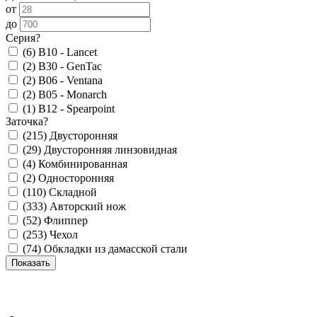
от
до
Серия
?
(6)
B10 - Lancet
(2)
B30 - GenTac
(2)
B06 - Ventana
(2)
B05 - Monarch
(1)
B12 - Spearpoint
Заточка
?
(215)
Двусторонняя
(29)
Двусторонняя линзовидная
(4)
Комбинированная
(2)
Односторонняя
(110)
Складной
(333)
Авторский нож
(52)
Флиппер
(253)
Чехол
(74)
Обкладки из дамасской стали