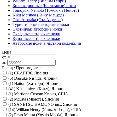
William Henry (Вильям Генри)
Коллекционные (Кастомные) ножи
Tomoyuki Nemoto (Томоюки Немото)
Kiku Matsuda (Кику Мацуда)
Ohta Atsutaka (Ота Ацутака)
Туристические авторские ножи
Охотничьи авторские ножи
Складные авторские ножи
Кухонные авторские ножи
Авторские ножи в частной коллекции
Цена
от
до
Бренд / Производитель
(1)
CRAFT36, Япония
(5)
Daisuke Nishida, Япония
(1)
Hattori (Хаттори), Япония
(41)
Kiku knives (Кику), Япония
(1)
Marfione Сustom Knives, США
(2)
Mcusta (Мкаста), Япония
(1)
SANETSU HAMONO inc., Япония
(14)
William Henry (Уильям Генри), США
(2)
Ёсио Маэда (Yoshio Maeda), Япония