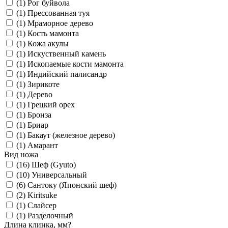
(1)
Рог буйвола
(1)
Прессованная туя
(1)
Мраморное дерево
(1)
Кость мамонта
(1)
Кожа акулы
(1)
Искуственный камень
(1)
Ископаемые кости мамонта
(1)
Индийский палисандр
(1)
Зирикоте
(1)
Дерево
(1)
Грецкий орех
(1)
Бронза
(1)
Бриар
(1)
Бакаут (железное дерево)
(1)
Амарант
Вид ножа
(16)
Шеф (Gyuto)
(10)
Универсальный
(6)
Сантоку (Японский шеф)
(2)
Kiritsuke
(1)
Слайсер
(1)
Разделочный
Длина клинка, мм
?