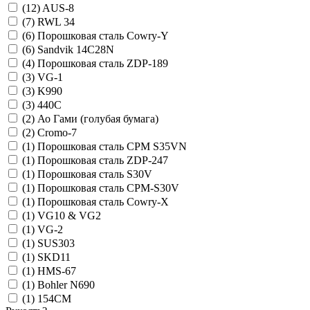
(12)
AUS-8
(7)
RWL 34
(6)
Порошковая сталь Cowry-Y
(6)
Sandvik 14С28N
(4)
Порошковая сталь ZDP-189
(3)
VG-1
(3)
K990
(3)
440C
(2)
Ао Гами (голубая бумага)
(2)
Cromo-7
(1)
Порошковая сталь СРМ S35VN
(1)
Порошковая сталь ZDP-247
(1)
Порошковая сталь S30V
(1)
Порошковая сталь CPM-S30V
(1)
Порошковая сталь Cowry-X
(1)
VG10 & VG2
(1)
VG-2
(1)
SUS303
(1)
SKD11
(1)
HMS-67
(1)
Bohler N690
(1)
154CM