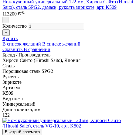
Нож кухонный универсальный 122 мм, Хироси Сайто (Hiroshi
Saito), сталь SPG2, дамаск, рукоять зирикоте, арт. K509
руб.
113200
-
Количество
+
Купить
В список желаний
В списке желаний
Сравнить
В сравнении
Бренд / Производитель
Хироси Сайто (Hiroshi Saito), Япония
Сталь
Порошковая сталь SPG2
Рукоять
Зирикоте
Артикул
K509
Вид ножа
Универсальный
Длина клинка, мм
122
Быстрый просмотр