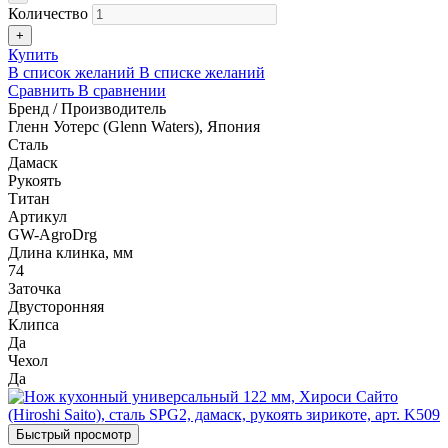
Количество
+
Купить
В список желаний
В списке желаний
Сравнить
В сравнении
Бренд / Производитель
Гленн Уотерс (Glenn Waters), Япония
Сталь
Дамаск
Рукоять
Титан
Артикул
GW-AgroDrg
Длина клинка, мм
74
Заточка
Двусторонняя
Клипса
Да
Чехол
Да
Быстрый просмотр