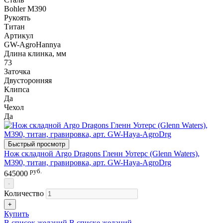
Bohler M390
Рукоять
Титан
Артикул
GW-AgroHannya
Длина клинка, мм
73
Заточка
Двусторонняя
Клипса
Да
Чехол
Да
Быстрый просмотр
Нож складной Argo Dragons Гленн Уотерс (Glenn Waters),
M390, титан, гравировка, арт. GW-Haya-AgroDrg
руб.
645000
-
Количество
+
Купить
В список желаний
В списке желаний