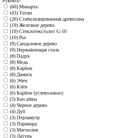
Рукоять
?
(60)
Микарта
(43)
Титан
(20)
Стабилизированная древесина
(19)
Железное дерево
(10)
Стеклотекстолит G-10
(10)
Рог
(9)
Сандаловое дерево
(9)
Нержавеющая сталь
(8)
Падук
(8)
Медь
(8)
Карбон
(8)
Дамаск
(6)
Эбен
(6)
Клён
(6)
Карбон (углеволокно)
(5)
Кап айвы
(4)
Черное дерево
(4)
Дуб
(3)
Перламутр
(3)
Паракорд
(3)
Магнолия
(3)
Латунь