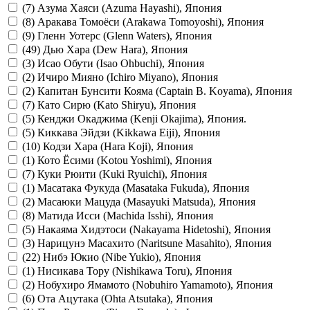
(7)
Азума Хаяси (Azuma Hayashi), Япония
(8)
Аракава Томоёси (Arakawa Tomoyoshi), Япония
(9)
Гленн Уотерс (Glenn Waters), Япония
(49)
Дью Хара (Dew Hara), Япония
(3)
Исао Обути (Isao Ohbuchi), Япония
(2)
Ичиро Мияно (Ichiro Miyano), Япония
(2)
Капитан Бунсити Кояма (Captain B. Koyama), Япония
(7)
Като Сирю (Kato Shiryu), Япония
(5)
Кенджи Окаджима (Kenji Okajima), Япония.
(5)
Киккава Эйдзи (Kikkawa Eiji), Япония
(10)
Кодзи Хара (Hara Koji), Япония
(1)
Кото Ёсими (Kotou Yoshimi), Япония
(7)
Куки Рюити (Kuki Ryuichi), Япония
(1)
Масатака Фукуда (Masataka Fukuda), Япония
(2)
Масаюки Мацуда (Masayuki Matsuda), Япония
(8)
Матида Исси (Machida Isshi), Япония
(5)
Накаяма Хидэтоси (Nakayama Hidetoshi), Япония
(3)
Нарицунэ Масахито (Naritsune Masahito), Япония
(22)
Нибэ Юкио (Nibe Yukio), Япония
(1)
Нисикава Тору (Nishikawa Toru), Япония
(2)
Нобухиро Ямамото (Nobuhiro Yamamoto), Япония
(6)
Ота Ацутака (Ohta Atsutaka), Япония