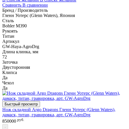
Сравнить
В сравнении
Бренд / Производитель
Гленн Уотерс (Glenn Waters), Япония
Сталь
Bohler M390
Рукоять
Титан
Артикул
GW-Haya-AgroDrg
Длина клинка, мм
72
Заточка
Двусторонняя
Клипса
Да
Чехол
Да
Быстрый просмотр
Нож складной Argo Dragons Гленн Уотерс (Glenn Waters),
дамаск, титан, гравировка, арт. GW-AgroDrg
руб.
850000
-