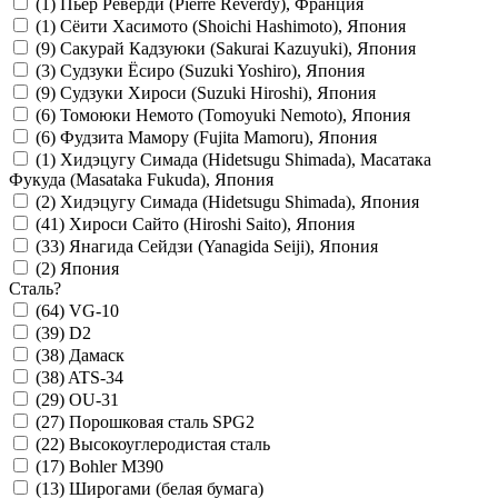
(1)
Пьер Реверди (Pierre Reverdy), Франция
(1)
Сёити Хасимото (Shoichi Hashimoto), Япония
(9)
Сакурай Кадзуюки (Sakurai Kazuyuki), Япония
(3)
Судзуки Ёсиро (Suzuki Yoshiro), Япония
(9)
Судзуки Хироси (Suzuki Hiroshi), Япония
(6)
Томоюки Немото (Tomoyuki Nemoto), Япония
(6)
Фудзита Мамору (Fujita Mamoru), Япония
(1)
Хидэцугу Симада (Hidetsugu Shimada), Масатака
Фукуда (Masataka Fukuda), Япония
(2)
Хидэцугу Симада (Hidetsugu Shimada), Япония
(41)
Хироси Сайто (Hiroshi Saito), Япония
(33)
Янагида Сейдзи (Yanagida Seiji), Япония
(2)
Япония
Сталь
?
(64)
VG-10
(39)
D2
(38)
Дамаск
(38)
ATS-34
(29)
OU-31
(27)
Порошковая сталь SPG2
(22)
Высокоуглеродистая сталь
(17)
Bohler M390
(13)
Широгами (белая бумага)