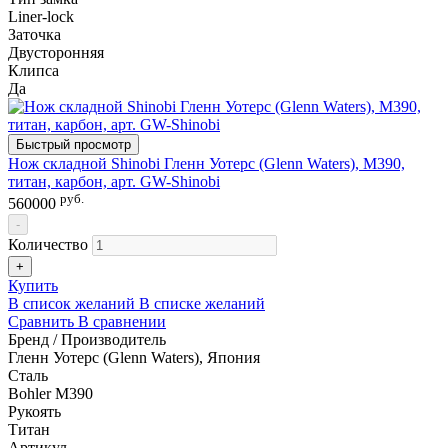
Liner-lock
Заточка
Двусторонняя
Клипса
Да
Быстрый просмотр
Нож складной Shinobi Гленн Уотерс (Glenn Waters), M390,
титан, карбон, арт. GW-Shinobi
руб.
560000
-
Количество
+
Купить
В список желаний
В списке желаний
Сравнить
В сравнении
Бренд / Производитель
Гленн Уотерс (Glenn Waters), Япония
Сталь
Bohler M390
Рукоять
Титан
Артикул