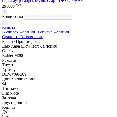
перламутр (морское ушко), арт. DEW#09RAY
руб.
296000
-
Количество
+
Купить
В список желаний
В списке желаний
Сравнить
В сравнении
Бренд / Производитель
Дью Хара (Dew Hara), Япония
Сталь
Bohler M390
Рукоять
Титан
Артикул
DEW#09RAY
Длина клинка, мм
94
Тип замка
Liner-lock
Заточка
Двусторонняя
Клипса
Да
Чехол