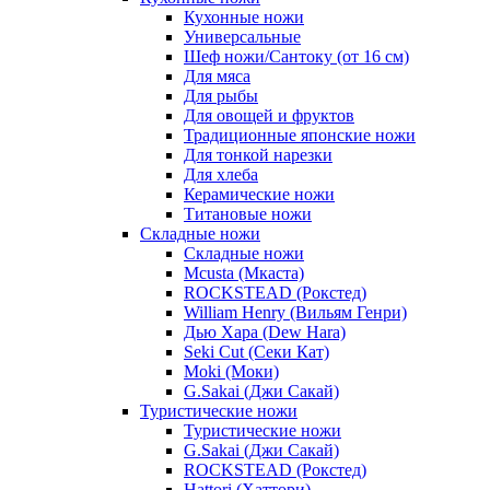
Кухонные ножи
Универсальные
Шеф ножи/Сантоку (от 16 см)
Для мяса
Для рыбы
Для овощей и фруктов
Традиционные японские ножи
Для тонкой нарезки
Для хлеба
Керамические ножи
Титановые ножи
Складные ножи
Складные ножи
Mcusta (Мкаста)
ROCKSTEAD (Рокстед)
William Henry (Вильям Генри)
Дью Хара (Dew Hara)
Seki Cut (Секи Кат)
Moki (Моки)
G.Sakai (Джи Сакай)
Туристические ножи
Туристические ножи
G.Sakai (Джи Сакай)
ROCKSTEAD (Рокстед)
Hattori (Хаттори)