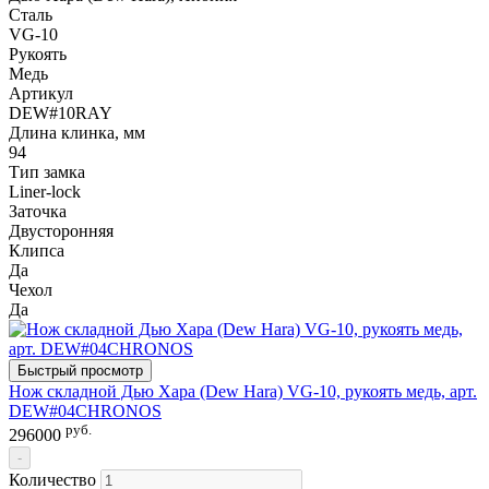
Сталь
VG-10
Рукоять
Медь
Артикул
DEW#10RAY
Длина клинка, мм
94
Тип замка
Liner-lock
Заточка
Двусторонняя
Клипса
Да
Чехол
Да
Быстрый просмотр
Нож складной Дью Хара (Dew Hara) VG-10, рукоять медь, арт.
DEW#04CHRONOS
руб.
296000
-
Количество