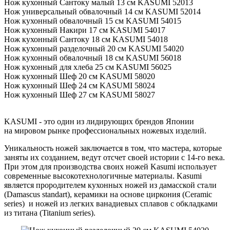
Нож кухонный Сантоку малый 13 см KASUMI 52013
Нож универсальный обвалочный 14 см KASUMI 52014
Нож кухонный обвалочный 15 см KASUMI 54015
Нож кухонный Накири 17 см KASUMI 54017
Нож кухонный Сантоку 18 см KASUMI 54018
Нож кухонный разделочный 20 см KASUMI 54020
Нож кухонный обвалочный 18 см KASUMI 56018
Нож кухонный для хлеба 25 см KASUMI 56025
Нож кухонный Шеф 20 см KASUMI 58020
Нож кухонный Шеф 24 см KASUMI 58024
Нож кухонный Шеф 27 см KASUMI 58027
KASUMI - это один из лидирующих брендов Японии
на мировом рынке профессиональных ножевых изделий.
Уникальность ножей заключается в том, что мастера, которые
заняты их созданием, ведут отсчет своей истории с 14-го века.
При этом для производства своих ножей Kasumi использует
современные высокотехнологичные материалы. Kasumi
является прородителем кухонных ножей из дамасской стали
(Damascus standart), керамики на основе циркония (Ceramic
series) и ножей из легких ванадиевых сплавов с обкладками
из титана (Titanium series).