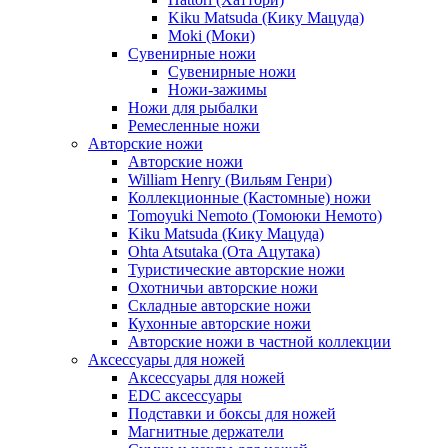
Kiku Matsuda (Кику Мацуда)
Moki (Моки)
Сувенирные ножи
Сувенирные ножи
Ножи-зажимы
Ножи для рыбалки
Ремесленные ножи
Авторские ножи
Авторские ножи
William Henry (Вильям Генри)
Коллекционные (Кастомные) ножи
Tomoyuki Nemoto (Томоюки Немото)
Kiku Matsuda (Кику Мацуда)
Ohta Atsutaka (Ота Ацутака)
Туристические авторские ножи
Охотничьи авторские ножи
Складные авторские ножи
Кухонные авторские ножи
Авторские ножи в частной коллекции
Аксессуары для ножей
Аксессуары для ножей
EDC аксессуары
Подставки и боксы для ножей
Магнитные держатели