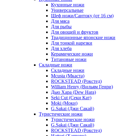
Кухонные ножи
Универсальные
Шеф ножи/Сантоку (от 16 см)
Для мяса
Для рыбы
Для овощей и фруктов
Традиционные японские ножи
Для тонкой нарезки
Для хлеба
Керамические ножи
Титановые ножи
Складные ножи
Складные ножи
Mcusta (Мкаста)
ROCKSTEAD (Рокстед)
William Henry (Вильям Генри)
Дью Хара (Dew Hara)
Seki Cut (Секи Кат)
Moki (Моки)
G.Sakai (Джи Сакай)
Туристические ножи
Туристические ножи
G.Sakai (Джи Сакай)
ROCKSTEAD (Рокстед)
Hattori (Хаттори)