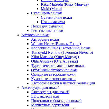
Kiku Matsuda (Кику Мацуда)
Moki (Моки)
Сувенирные ножи
Сувенирные ножи
Ножи-зажимы
Ножи для рыбалки
Ремесленные ножи
Авторские ножи
Авторские ножи
William Henry (Вильям Генри)
Коллекционные (Кастомные) ножи
Tomoyuki Nemoto (Томоюки Немото)
Kiku Matsuda (Кику Мацуда)
Ohta Atsutaka (Ота Ацутака)
Туристические авторские ножи
Охотничьи авторские ножи
Складные авторские ножи
Кухонные авторские ножи
Авторские ножи в частной коллекции
Аксессуары для ножей
Аксессуары для ножей
EDC аксессуары
Подставки и боксы для ножей
Магнитные держатели