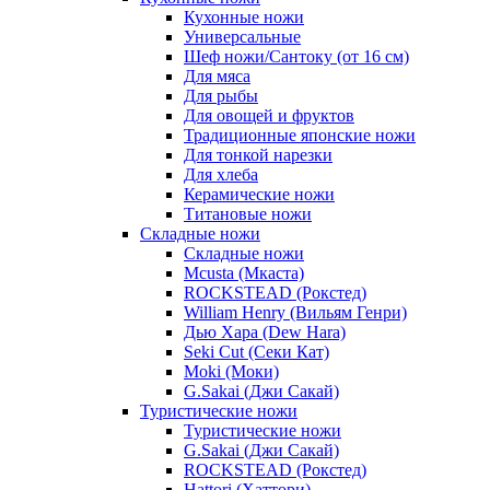
Кухонные ножи
Универсальные
Шеф ножи/Сантоку (от 16 см)
Для мяса
Для рыбы
Для овощей и фруктов
Традиционные японские ножи
Для тонкой нарезки
Для хлеба
Керамические ножи
Титановые ножи
Складные ножи
Складные ножи
Mcusta (Мкаста)
ROCKSTEAD (Рокстед)
William Henry (Вильям Генри)
Дью Хара (Dew Hara)
Seki Cut (Секи Кат)
Moki (Моки)
G.Sakai (Джи Сакай)
Туристические ножи
Туристические ножи
G.Sakai (Джи Сакай)
ROCKSTEAD (Рокстед)
Hattori (Хаттори)