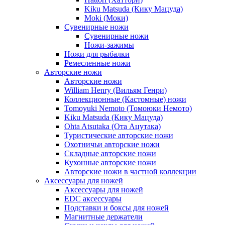
Kiku Matsuda (Кику Мацуда)
Moki (Моки)
Сувенирные ножи
Сувенирные ножи
Ножи-зажимы
Ножи для рыбалки
Ремесленные ножи
Авторские ножи
Авторские ножи
William Henry (Вильям Генри)
Коллекционные (Кастомные) ножи
Tomoyuki Nemoto (Томоюки Немото)
Kiku Matsuda (Кику Мацуда)
Ohta Atsutaka (Ота Ацутака)
Туристические авторские ножи
Охотничьи авторские ножи
Складные авторские ножи
Кухонные авторские ножи
Авторские ножи в частной коллекции
Аксессуары для ножей
Аксессуары для ножей
EDC аксессуары
Подставки и боксы для ножей
Магнитные держатели