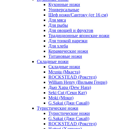
Кухонные ножи
Универсальные
Шеф ножи/Сантоку (от 16 см)
Для мяса
Для рыбы
Для овощей и фруктов
Традиционные японские ножи
Для тонкой нарезки
Для хлеба
Керамические ножи
Титановые ножи
Складные ножи
Складные ножи
Mcusta (Мкаста)
ROCKSTEAD (Рокстед)
William Henry (Вильям Генри)
Дью Хара (Dew Hara)
Seki Cut (Секи Кат)
Moki (Моки)
G.Sakai (Джи Сакай)
Туристические ножи
Туристические ножи
G.Sakai (Джи Сакай)
ROCKSTEAD (Рокстед)
Hattori (Хаттори)