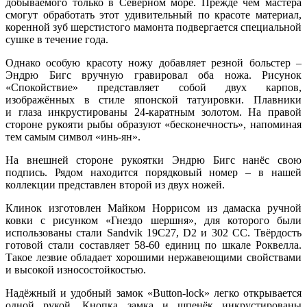
добываемого только в Северном море. Прежде чем мастера
смогут обработать этот удивительный по красоте материал,
коренной зуб шерстистого мамонта подвергается специальной
сушке в течение года.
Однако особую красоту ножу добавляет резной больстер –
Эндрю Бигс вручную гравировал оба ножа. Рисунок
«Спокойствие» представляет собой двух карпов,
изображённых в стиле японской татуировки. Плавники
и глаза инкрустированы 24-каратным золотом. На правой
стороне рукояти рыбы образуют «бесконечность», напоминая
тем самым символ «инь-ян».
На внешней стороне рукоятки Эндрю Бигс нанёс свою
подпись. Рядом находится порядковый номер – в нашей
коллекции представлен второй из двух ножей.
Клинок изготовлен Майком Норрисом из дамаска ручной
ковки с рисунком «Гнездо шершня», для которого были
использованы стали Sandvik 19C27, D2 и 302 СС. Твёрдость
готовой стали составляет 58-60 единиц по шкале Роквелла.
Такое лезвие обладает хорошими нержавеющими свойствами
и высокой износостойкостью.
Надёжный и удобный замок «Button-lock» легко открывается
одной рукой. Кнопка замка и шпенёк инкрустированы