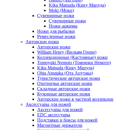
Kiku Matsuda (Кику Мацуда)
Moki (Моки)
Сувенирные ножи
Сувенирные ножи
Ножи-зажимы
Ножи для рыбалки
Ремесленные ножи
Авторские ножи
Авторские ножи
William Henry (Вильям Генри)
Коллекционные (Кастомные) ножи
Tomoyuki Nemoto (Томоюки Немото)
Kiku Matsuda (Кику Мацуда)
Ohta Atsutaka (Ота Ацутака)
Туристические авторские ножи
Охотничьи авторские ножи
Складные авторские ножи
Кухонные авторские ножи
Авторские ножи в частной коллекции
Аксессуары для ножей
Аксессуары для ножей
EDC аксессуары
Подставки и боксы для ножей
Магнитные держатели