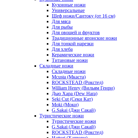
Кухонные ножи
Универсальные
Шеф ножи/Сантоку (от 16 см)
Для мяса
Для рыбы
Для овощей и фруктов
Традиционные японские ножи
Для тонкой нарезки
Для хлеба
Керамические ножи
Титановые ножи
Складные ножи
Складные ножи
Mcusta (Мкаста)
ROCKSTEAD (Рокстед)
William Henry (Вильям Генри)
Дью Хара (Dew Hara)
Seki Cut (Секи Кат)
Moki (Моки)
G.Sakai (Джи Сакай)
Туристические ножи
Туристические ножи
G.Sakai (Джи Сакай)
ROCKSTEAD (Рокстед)
Hattori (Хаттори)