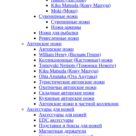
Kiku Matsuda (Кику Мацуда)
Moki (Моки)
Сувенирные ножи
Сувенирные ножи
Ножи-зажимы
Ножи для рыбалки
Ремесленные ножи
Авторские ножи
Авторские ножи
William Henry (Вильям Генри)
Коллекционные (Кастомные) ножи
Tomoyuki Nemoto (Томоюки Немото)
Kiku Matsuda (Кику Мацуда)
Ohta Atsutaka (Ота Ацутака)
Туристические авторские ножи
Охотничьи авторские ножи
Складные авторские ножи
Кухонные авторские ножи
Авторские ножи в частной коллекции
Аксессуары для ножей
Аксессуары для ножей
EDC аксессуары
Подставки и боксы для ножей
Магнитные держатели