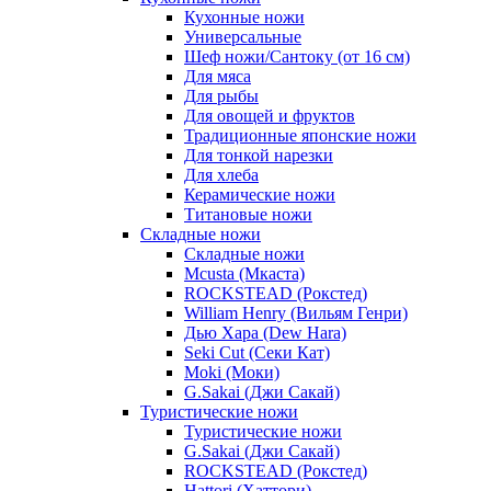
Кухонные ножи
Универсальные
Шеф ножи/Сантоку (от 16 см)
Для мяса
Для рыбы
Для овощей и фруктов
Традиционные японские ножи
Для тонкой нарезки
Для хлеба
Керамические ножи
Титановые ножи
Складные ножи
Складные ножи
Mcusta (Мкаста)
ROCKSTEAD (Рокстед)
William Henry (Вильям Генри)
Дью Хара (Dew Hara)
Seki Cut (Секи Кат)
Moki (Моки)
G.Sakai (Джи Сакай)
Туристические ножи
Туристические ножи
G.Sakai (Джи Сакай)
ROCKSTEAD (Рокстед)
Hattori (Хаттори)