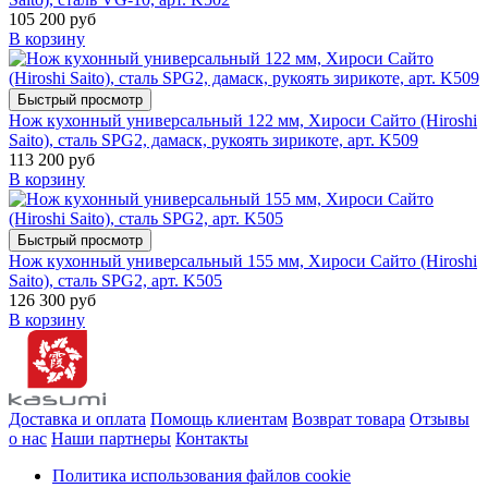
105 200 руб
В корзину
Быстрый просмотр
Нож кухонный универсальный 122 мм, Хироси Сайто (Hiroshi
Saito), сталь SPG2, дамаск, рукоять зирикоте, арт. K509
113 200 руб
В корзину
Быстрый просмотр
Нож кухонный универсальный 155 мм, Хироси Сайто (Hiroshi
Saito), сталь SPG2, арт. K505
126 300 руб
В корзину
Доставка и оплата
Помощь клиентам
Возврат товара
Отзывы
о нас
Наши партнеры
Контакты
Политика использования файлов cookie