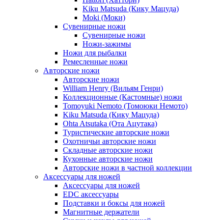
Kiku Matsuda (Кику Мацуда)
Moki (Моки)
Сувенирные ножи
Сувенирные ножи
Ножи-зажимы
Ножи для рыбалки
Ремесленные ножи
Авторские ножи
Авторские ножи
William Henry (Вильям Генри)
Коллекционные (Кастомные) ножи
Tomoyuki Nemoto (Томоюки Немото)
Kiku Matsuda (Кику Мацуда)
Ohta Atsutaka (Ота Ацутака)
Туристические авторские ножи
Охотничьи авторские ножи
Складные авторские ножи
Кухонные авторские ножи
Авторские ножи в частной коллекции
Аксессуары для ножей
Аксессуары для ножей
EDC аксессуары
Подставки и боксы для ножей
Магнитные держатели