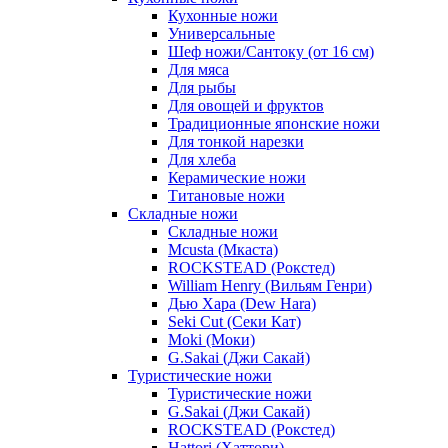
Кухонные ножи
Универсальные
Шеф ножи/Сантоку (от 16 см)
Для мяса
Для рыбы
Для овощей и фруктов
Традиционные японские ножи
Для тонкой нарезки
Для хлеба
Керамические ножи
Титановые ножи
Складные ножи
Складные ножи
Mcusta (Мкаста)
ROCKSTEAD (Рокстед)
William Henry (Вильям Генри)
Дью Хара (Dew Hara)
Seki Cut (Секи Кат)
Moki (Моки)
G.Sakai (Джи Сакай)
Туристические ножи
Туристические ножи
G.Sakai (Джи Сакай)
ROCKSTEAD (Рокстед)
Hattori (Хаттори)