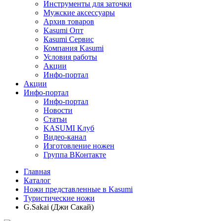
Инструменты для заточки
Мужские аксессуары
Архив товаров
Kasumi Опт
Кasumi Сервис
Компания Kasumi
Условия работы
Акции
Инфо-портал
Акции
Инфо-портал
Инфо-портал
Новости
Статьи
KASUMI Клуб
Видео-канал
Изготовление ножен
Группа ВКонтакте
Главная
Каталог
Ножи представленные в Kasumi
Туристические ножи
G.Sakai (Джи Сакай)