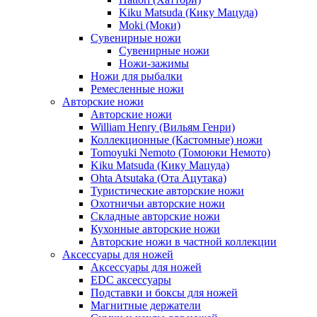
Kiku Matsuda (Кику Мацуда)
Moki (Моки)
Сувенирные ножи
Сувенирные ножи
Ножи-зажимы
Ножи для рыбалки
Ремесленные ножи
Авторские ножи
Авторские ножи
William Henry (Вильям Генри)
Коллекционные (Кастомные) ножи
Tomoyuki Nemoto (Томоюки Немото)
Kiku Matsuda (Кику Мацуда)
Ohta Atsutaka (Ота Ацутака)
Туристические авторские ножи
Охотничьи авторские ножи
Складные авторские ножи
Кухонные авторские ножи
Авторские ножи в частной коллекции
Аксессуары для ножей
Аксессуары для ножей
EDC аксессуары
Подставки и боксы для ножей
Магнитные держатели