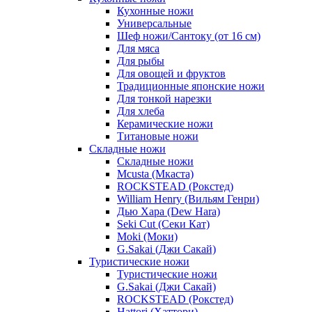
Кухонные ножи
Универсальные
Шеф ножи/Сантоку (от 16 см)
Для мяса
Для рыбы
Для овощей и фруктов
Традиционные японские ножи
Для тонкой нарезки
Для хлеба
Керамические ножи
Титановые ножи
Складные ножи
Складные ножи
Mcusta (Мкаста)
ROCKSTEAD (Рокстед)
William Henry (Вильям Генри)
Дью Хара (Dew Hara)
Seki Cut (Секи Кат)
Moki (Моки)
G.Sakai (Джи Сакай)
Туристические ножи
Туристические ножи
G.Sakai (Джи Сакай)
ROCKSTEAD (Рокстед)
Hattori (Хаттори)