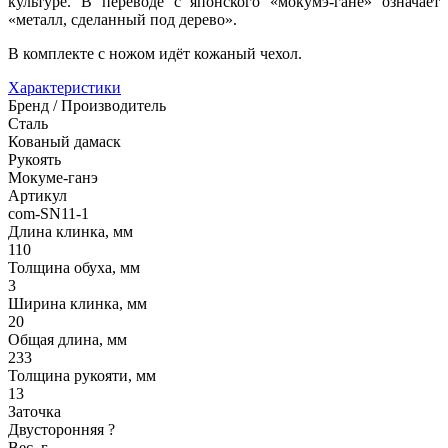
культуре. В переводе с японского «мокумэ-гане» означает
«металл, сделанный под дерево».
В комплекте с ножом идёт кожаный чехол.
Характеристики
Бренд / Производитель
Сталь
Кованый дамаск
Рукоять
Мокуме-ганэ
Артикул
com-SN11-1
Длина клинка, мм
110
Толщина обуха, мм
3
Ширина клинка, мм
20
Общая длина, мм
233
Толщина рукояти, мм
13
Заточка
Двусторонняя
?
Вес, г