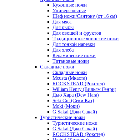
Кухонные ножи
Универсальные
Шеф ножи/Сантоку (от 16 см)
Для мяса
Для рыбы
Для овощей и фруктов
Традиционные японские ножи
Для тонкой нарезки
Для хлеба
Керамические ножи
Титановые ножи
Складные ножи
Складные ножи
Mcusta (Мкаста)
ROCKSTEAD (Рокстед)
William Henry (Вильям Генри)
Дью Хара (Dew Hara)
Seki Cut (Секи Кат)
Moki (Моки)
G.Sakai (Джи Сакай)
Туристические ножи
Туристические ножи
G.Sakai (Джи Сакай)
ROCKSTEAD (Рокстед)
Hattori (Хаттори)