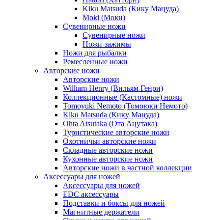
Kiku Matsuda (Кику Мацуда)
Moki (Моки)
Сувенирные ножи
Сувенирные ножи
Ножи-зажимы
Ножи для рыбалки
Ремесленные ножи
Авторские ножи
Авторские ножи
William Henry (Вильям Генри)
Коллекционные (Кастомные) ножи
Tomoyuki Nemoto (Томоюки Немото)
Kiku Matsuda (Кику Мацуда)
Ohta Atsutaka (Ота Ацутака)
Туристические авторские ножи
Охотничьи авторские ножи
Складные авторские ножи
Кухонные авторские ножи
Авторские ножи в частной коллекции
Аксессуары для ножей
Аксессуары для ножей
EDC аксессуары
Подставки и боксы для ножей
Магнитные держатели