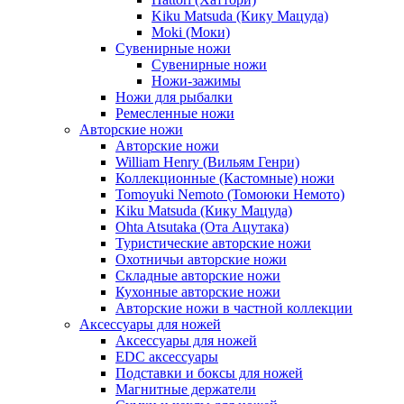
Kiku Matsuda (Кику Мацуда)
Moki (Моки)
Сувенирные ножи
Сувенирные ножи
Ножи-зажимы
Ножи для рыбалки
Ремесленные ножи
Авторские ножи
Авторские ножи
William Henry (Вильям Генри)
Коллекционные (Кастомные) ножи
Tomoyuki Nemoto (Томоюки Немото)
Kiku Matsuda (Кику Мацуда)
Ohta Atsutaka (Ота Ацутака)
Туристические авторские ножи
Охотничьи авторские ножи
Складные авторские ножи
Кухонные авторские ножи
Авторские ножи в частной коллекции
Аксессуары для ножей
Аксессуары для ножей
EDC аксессуары
Подставки и боксы для ножей
Магнитные держатели