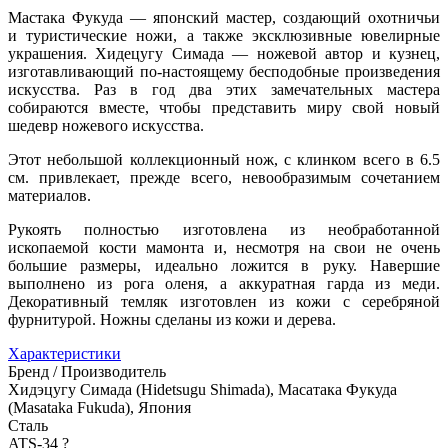
Мастака Фукуда — японский мастер, создающий охотничьи
и туристические ножи, а также эксклюзивные ювелирные
украшения. Хидецугу Симада — ножевой автор и кузнец,
изготавливающий по-настоящему бесподобные произведения
искусства. Раз в год два этих замечательных мастера
собираются вместе, чтобы представить миру свой новый
шедевр ножевого искусства.
Этот небольшой коллекционный нож, с клинком всего в 6.5
см. привлекает, прежде всего, невообразимым сочетанием
материалов.
Рукоять полностью изготовлена из необработанной
ископаемой кости мамонта и, несмотря на свои не очень
большие размеры, идеально ложится в руку. Навершие
выполнено из рога оленя, а аккуратная гарда из меди.
Декоративный темляк изготовлен из кожи с серебряной
фурнитурой. Ножны сделаны из кожи и дерева.
Характеристики
Бренд / Производитель
Хидэцугу Симада (Hidetsugu Shimada), Масатака Фукуда
(Masataka Fukuda), Япония
Сталь
ATS-34
?