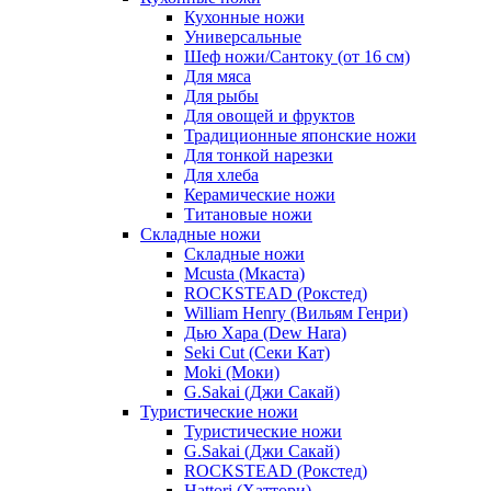
Кухонные ножи
Универсальные
Шеф ножи/Сантоку (от 16 см)
Для мяса
Для рыбы
Для овощей и фруктов
Традиционные японские ножи
Для тонкой нарезки
Для хлеба
Керамические ножи
Титановые ножи
Складные ножи
Складные ножи
Mcusta (Мкаста)
ROCKSTEAD (Рокстед)
William Henry (Вильям Генри)
Дью Хара (Dew Hara)
Seki Cut (Секи Кат)
Moki (Моки)
G.Sakai (Джи Сакай)
Туристические ножи
Туристические ножи
G.Sakai (Джи Сакай)
ROCKSTEAD (Рокстед)
Hattori (Хаттори)