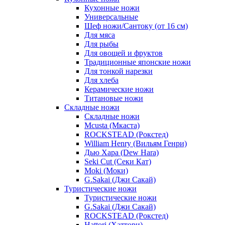
Кухонные ножи
Универсальные
Шеф ножи/Сантоку (от 16 см)
Для мяса
Для рыбы
Для овощей и фруктов
Традиционные японские ножи
Для тонкой нарезки
Для хлеба
Керамические ножи
Титановые ножи
Складные ножи
Складные ножи
Mcusta (Мкаста)
ROCKSTEAD (Рокстед)
William Henry (Вильям Генри)
Дью Хара (Dew Hara)
Seki Cut (Секи Кат)
Moki (Моки)
G.Sakai (Джи Сакай)
Туристические ножи
Туристические ножи
G.Sakai (Джи Сакай)
ROCKSTEAD (Рокстед)
Hattori (Хаттори)