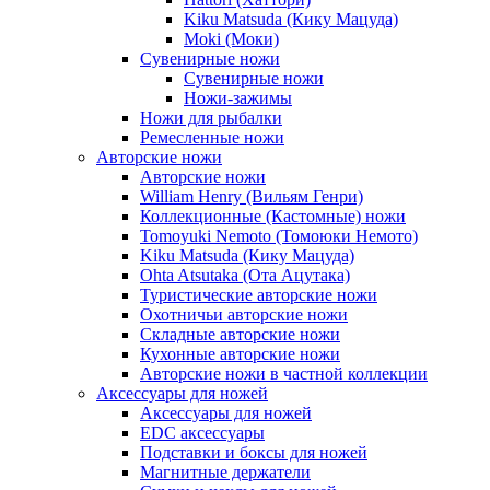
Kiku Matsuda (Кику Мацуда)
Moki (Моки)
Сувенирные ножи
Сувенирные ножи
Ножи-зажимы
Ножи для рыбалки
Ремесленные ножи
Авторские ножи
Авторские ножи
William Henry (Вильям Генри)
Коллекционные (Кастомные) ножи
Tomoyuki Nemoto (Томоюки Немото)
Kiku Matsuda (Кику Мацуда)
Ohta Atsutaka (Ота Ацутака)
Туристические авторские ножи
Охотничьи авторские ножи
Складные авторские ножи
Кухонные авторские ножи
Авторские ножи в частной коллекции
Аксессуары для ножей
Аксессуары для ножей
EDC аксессуары
Подставки и боксы для ножей
Магнитные держатели