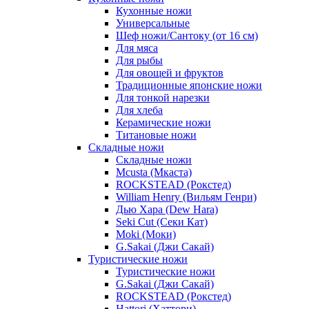
Кухонные ножи
Универсальные
Шеф ножи/Сантоку (от 16 см)
Для мяса
Для рыбы
Для овощей и фруктов
Традиционные японские ножи
Для тонкой нарезки
Для хлеба
Керамические ножи
Титановые ножи
Складные ножи
Складные ножи
Mcusta (Мкаста)
ROCKSTEAD (Рокстед)
William Henry (Вильям Генри)
Дью Хара (Dew Hara)
Seki Cut (Секи Кат)
Moki (Моки)
G.Sakai (Джи Сакай)
Туристические ножи
Туристические ножи
G.Sakai (Джи Сакай)
ROCKSTEAD (Рокстед)
Hattori (Хаттори)