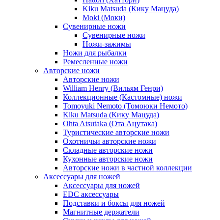
Kiku Matsuda (Кику Мацуда)
Moki (Моки)
Сувенирные ножи
Сувенирные ножи
Ножи-зажимы
Ножи для рыбалки
Ремесленные ножи
Авторские ножи
Авторские ножи
William Henry (Вильям Генри)
Коллекционные (Кастомные) ножи
Tomoyuki Nemoto (Томоюки Немото)
Kiku Matsuda (Кику Мацуда)
Ohta Atsutaka (Ота Ацутака)
Туристические авторские ножи
Охотничьи авторские ножи
Складные авторские ножи
Кухонные авторские ножи
Авторские ножи в частной коллекции
Аксессуары для ножей
Аксессуары для ножей
EDC аксессуары
Подставки и боксы для ножей
Магнитные держатели