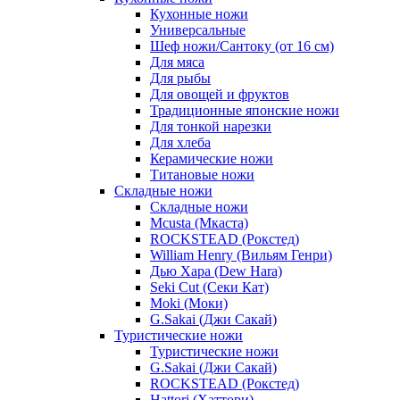
Кухонные ножи
Универсальные
Шеф ножи/Сантоку (от 16 см)
Для мяса
Для рыбы
Для овощей и фруктов
Традиционные японские ножи
Для тонкой нарезки
Для хлеба
Керамические ножи
Титановые ножи
Складные ножи
Складные ножи
Mcusta (Мкаста)
ROCKSTEAD (Рокстед)
William Henry (Вильям Генри)
Дью Хара (Dew Hara)
Seki Cut (Секи Кат)
Moki (Моки)
G.Sakai (Джи Сакай)
Туристические ножи
Туристические ножи
G.Sakai (Джи Сакай)
ROCKSTEAD (Рокстед)
Hattori (Хаттори)