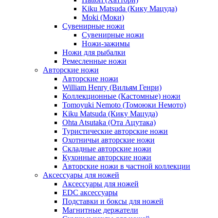
Kiku Matsuda (Кику Мацуда)
Moki (Моки)
Сувенирные ножи
Сувенирные ножи
Ножи-зажимы
Ножи для рыбалки
Ремесленные ножи
Авторские ножи
Авторские ножи
William Henry (Вильям Генри)
Коллекционные (Кастомные) ножи
Tomoyuki Nemoto (Томоюки Немото)
Kiku Matsuda (Кику Мацуда)
Ohta Atsutaka (Ота Ацутака)
Туристические авторские ножи
Охотничьи авторские ножи
Складные авторские ножи
Кухонные авторские ножи
Авторские ножи в частной коллекции
Аксессуары для ножей
Аксессуары для ножей
EDC аксессуары
Подставки и боксы для ножей
Магнитные держатели