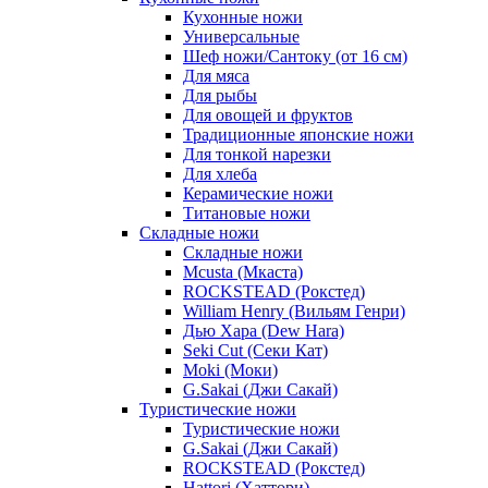
Кухонные ножи
Универсальные
Шеф ножи/Сантоку (от 16 см)
Для мяса
Для рыбы
Для овощей и фруктов
Традиционные японские ножи
Для тонкой нарезки
Для хлеба
Керамические ножи
Титановые ножи
Складные ножи
Складные ножи
Mcusta (Мкаста)
ROCKSTEAD (Рокстед)
William Henry (Вильям Генри)
Дью Хара (Dew Hara)
Seki Cut (Секи Кат)
Moki (Моки)
G.Sakai (Джи Сакай)
Туристические ножи
Туристические ножи
G.Sakai (Джи Сакай)
ROCKSTEAD (Рокстед)
Hattori (Хаттори)