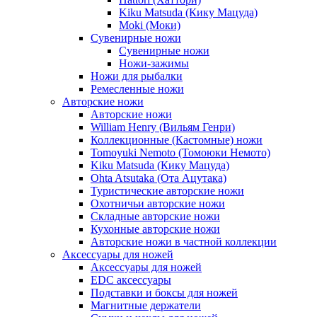
Kiku Matsuda (Кику Мацуда)
Moki (Моки)
Сувенирные ножи
Сувенирные ножи
Ножи-зажимы
Ножи для рыбалки
Ремесленные ножи
Авторские ножи
Авторские ножи
William Henry (Вильям Генри)
Коллекционные (Кастомные) ножи
Tomoyuki Nemoto (Томоюки Немото)
Kiku Matsuda (Кику Мацуда)
Ohta Atsutaka (Ота Ацутака)
Туристические авторские ножи
Охотничьи авторские ножи
Складные авторские ножи
Кухонные авторские ножи
Авторские ножи в частной коллекции
Аксессуары для ножей
Аксессуары для ножей
EDC аксессуары
Подставки и боксы для ножей
Магнитные держатели