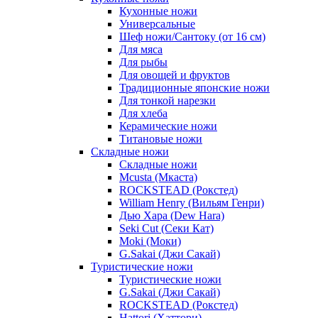
Кухонные ножи
Универсальные
Шеф ножи/Сантоку (от 16 см)
Для мяса
Для рыбы
Для овощей и фруктов
Традиционные японские ножи
Для тонкой нарезки
Для хлеба
Керамические ножи
Титановые ножи
Складные ножи
Складные ножи
Mcusta (Мкаста)
ROCKSTEAD (Рокстед)
William Henry (Вильям Генри)
Дью Хара (Dew Hara)
Seki Cut (Секи Кат)
Moki (Моки)
G.Sakai (Джи Сакай)
Туристические ножи
Туристические ножи
G.Sakai (Джи Сакай)
ROCKSTEAD (Рокстед)
Hattori (Хаттори)