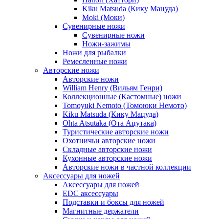
Kiku Matsuda (Кику Мацуда)
Moki (Моки)
Сувенирные ножи
Сувенирные ножи
Ножи-зажимы
Ножи для рыбалки
Ремесленные ножи
Авторские ножи
Авторские ножи
William Henry (Вильям Генри)
Коллекционные (Кастомные) ножи
Tomoyuki Nemoto (Томоюки Немото)
Kiku Matsuda (Кику Мацуда)
Ohta Atsutaka (Ота Ацутака)
Туристические авторские ножи
Охотничьи авторские ножи
Складные авторские ножи
Кухонные авторские ножи
Авторские ножи в частной коллекции
Аксессуары для ножей
Аксессуары для ножей
EDC аксессуары
Подставки и боксы для ножей
Магнитные держатели