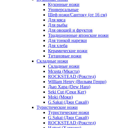
Кухонные ножи
Универсальные
Шеф ножи/Сантоку (от 16 см)
Для мяса
Для рыбы
Для овощей и фруктов
Традиционные японские ножи
Для тонкой нарезки
Для хлеба
Керамические ножи
Титановые ножи
Складные ножи
Складные ножи
Mcusta (Мкаста)
ROCKSTEAD (Рокстед)
William Henry (Вильям Генри)
Дью Хара (Dew Hara)
Seki Cut (Секи Кат)
Moki (Моки)
G.Sakai (Джи Сакай)
Туристические ножи
Туристические ножи
G.Sakai (Джи Сакай)
ROCKSTEAD (Рокстед)
Hattori (Хаттори)