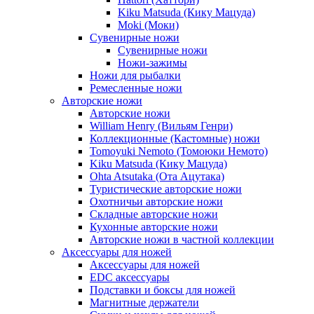
Kiku Matsuda (Кику Мацуда)
Moki (Моки)
Сувенирные ножи
Сувенирные ножи
Ножи-зажимы
Ножи для рыбалки
Ремесленные ножи
Авторские ножи
Авторские ножи
William Henry (Вильям Генри)
Коллекционные (Кастомные) ножи
Tomoyuki Nemoto (Томоюки Немото)
Kiku Matsuda (Кику Мацуда)
Ohta Atsutaka (Ота Ацутака)
Туристические авторские ножи
Охотничьи авторские ножи
Складные авторские ножи
Кухонные авторские ножи
Авторские ножи в частной коллекции
Аксессуары для ножей
Аксессуары для ножей
EDC аксессуары
Подставки и боксы для ножей
Магнитные держатели