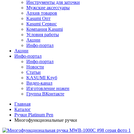
Инструменты для заточки
Мужские аксессуары
Архив товаров
Kasumi Опт
Кasumi Сервис
Компания Kasumi
Условия работы
Акции
Инфо-портал
Акции
Инфо-портал
Инфо-портал
Новости
Статьи
KASUMI Клуб
Видео-канал
Изготовление ножен
Группа ВКонтакте
Главная
Каталог
Ручки Platinum Pen
Многофункциональные ручки