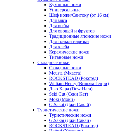
Кухонные ножи
Универсальные
Шеф ножи/Сантоку (от 16 см)
Для мяса
Для рыбы
Для овощей и фруктов
Традиционные японские ножи
Для тонкой нарезки
Для хлеба
Керамические ножи
Титановые ножи
Складные ножи
Складные ножи
Mcusta (Мкаста)
ROCKSTEAD (Рокстед)
William Henry (Вильям Генри)
Дью Хара (Dew Hara)
Seki Cut (Секи Кат)
Moki (Моки)
G.Sakai (Джи Сакай)
Туристические ножи
Туристические ножи
G.Sakai (Джи Сакай)
ROCKSTEAD (Рокстед)
Hattori (Хаттори)