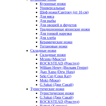
Кухонные ножи
Универсальные
Шеф ножи/Сантоку (от 16 см)
Для мяса
Для рыбы
Для овощей и фруктов
Традиционные японские ножи
Для тонкой нарезки
Для хлеба
Керамические ножи
Титановые ножи
Складные ножи
Складные ножи
Mcusta (Мкаста)
ROCKSTEAD (Рокстед)
William Henry (Вильям Генри)
Дью Хара (Dew Hara)
Seki Cut (Секи Кат)
Moki (Моки)
G.Sakai (Джи Сакай)
Туристические ножи
Туристические ножи
G.Sakai (Джи Сакай)
ROCKSTEAD (Рокстед)
Hattori (Хаттори)