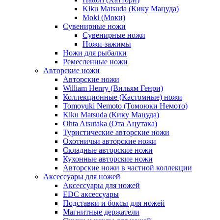
Kiku Matsuda (Кику Мацуда)
Moki (Моки)
Сувенирные ножи
Сувенирные ножи
Ножи-зажимы
Ножи для рыбалки
Ремесленные ножи
Авторские ножи
Авторские ножи
William Henry (Вильям Генри)
Коллекционные (Кастомные) ножи
Tomoyuki Nemoto (Томоюки Немото)
Kiku Matsuda (Кику Мацуда)
Ohta Atsutaka (Ота Ацутака)
Туристические авторские ножи
Охотничьи авторские ножи
Складные авторские ножи
Кухонные авторские ножи
Авторские ножи в частной коллекции
Аксессуары для ножей
Аксессуары для ножей
EDC аксессуары
Подставки и боксы для ножей
Магнитные держатели