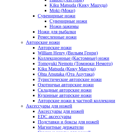
Kiku Matsuda (Кику Мацуда)
Moki (Моки)
Сувенирные ножи
Сувенирные ножи
Ножи-зажимы
Ножи для рыбалки
Ремесленные ножи
Авторские ножи
Авторские ножи
William Henry (Вильям Генри)
Коллекционные (Кастомные) ножи
Tomoyuki Nemoto (Томоюки Немото)
Kiku Matsuda (Кику Мацуда)
Ohta Atsutaka (Ота Ацутака)
Туристические авторские ножи
Охотничьи авторские ножи
Складные авторские ножи
Кухонные авторские ножи
Авторские ножи в частной коллекции
Аксессуары для ножей
Аксессуары для ножей
EDC аксессуары
Подставки и боксы для ножей
Магнитные держатели