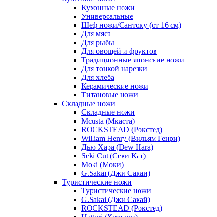
Кухонные ножи
Универсальные
Шеф ножи/Сантоку (от 16 см)
Для мяса
Для рыбы
Для овощей и фруктов
Традиционные японские ножи
Для тонкой нарезки
Для хлеба
Керамические ножи
Титановые ножи
Складные ножи
Складные ножи
Mcusta (Мкаста)
ROCKSTEAD (Рокстед)
William Henry (Вильям Генри)
Дью Хара (Dew Hara)
Seki Cut (Секи Кат)
Moki (Моки)
G.Sakai (Джи Сакай)
Туристические ножи
Туристические ножи
G.Sakai (Джи Сакай)
ROCKSTEAD (Рокстед)
Hattori (Хаттори)