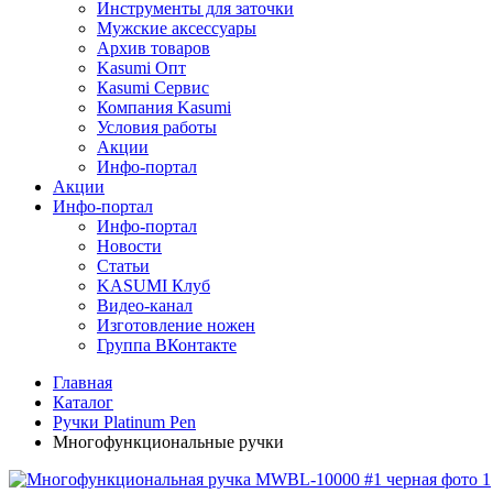
Инструменты для заточки
Мужские аксессуары
Архив товаров
Kasumi Опт
Кasumi Сервис
Компания Kasumi
Условия работы
Акции
Инфо-портал
Акции
Инфо-портал
Инфо-портал
Новости
Статьи
KASUMI Клуб
Видео-канал
Изготовление ножен
Группа ВКонтакте
Главная
Каталог
Ручки Platinum Pen
Многофункциональные ручки