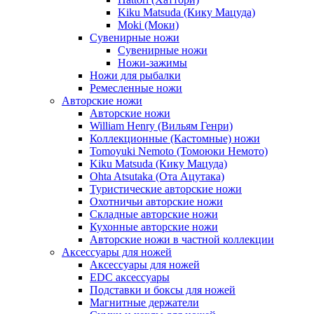
Kiku Matsuda (Кику Мацуда)
Moki (Моки)
Сувенирные ножи
Сувенирные ножи
Ножи-зажимы
Ножи для рыбалки
Ремесленные ножи
Авторские ножи
Авторские ножи
William Henry (Вильям Генри)
Коллекционные (Кастомные) ножи
Tomoyuki Nemoto (Томоюки Немото)
Kiku Matsuda (Кику Мацуда)
Ohta Atsutaka (Ота Ацутака)
Туристические авторские ножи
Охотничьи авторские ножи
Складные авторские ножи
Кухонные авторские ножи
Авторские ножи в частной коллекции
Аксессуары для ножей
Аксессуары для ножей
EDC аксессуары
Подставки и боксы для ножей
Магнитные держатели