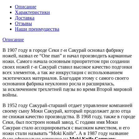
Описание
Характеристики
Доставка
Отзывы
Наши преимущества
Описание
В 1907 году в городе Секи г-н Сакурай основал фабрику
ножей, назвал ее “Оne man” и начал производить карманные
ножи. Самого начала основным приоритетом при создании
своих ножей г-н Сакурай ставил высокое качество подгонки
всех элементов, а так же инкрустация с использованием
экзотических материалов. Благодаря этому с самого своего
основания фабрика неуклонно росла и расширялась,
за исключением трехлетней паузы во время Второй мировой
войны.
В 1952 году Сакурай-старший отдает управление компанией
своему сыну Моки Сакурай, который продолжает дело отца
не снижая качество производства. В 1968 году, также в городе
Секи, был построен новый завод. С годами имя Моки
Сакураи стало ассоциироваться с высоким качеством, и его
ножи стали называть “Moki Knife". А в 1987 году название
было официально изменено на
Moki Knife Company
.