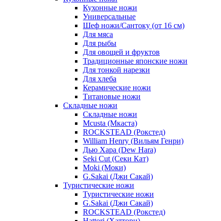
Кухонные ножи
Универсальные
Шеф ножи/Сантоку (от 16 см)
Для мяса
Для рыбы
Для овощей и фруктов
Традиционные японские ножи
Для тонкой нарезки
Для хлеба
Керамические ножи
Титановые ножи
Складные ножи
Складные ножи
Mcusta (Мкаста)
ROCKSTEAD (Рокстед)
William Henry (Вильям Генри)
Дью Хара (Dew Hara)
Seki Cut (Секи Кат)
Moki (Моки)
G.Sakai (Джи Сакай)
Туристические ножи
Туристические ножи
G.Sakai (Джи Сакай)
ROCKSTEAD (Рокстед)
Hattori (Хаттори)