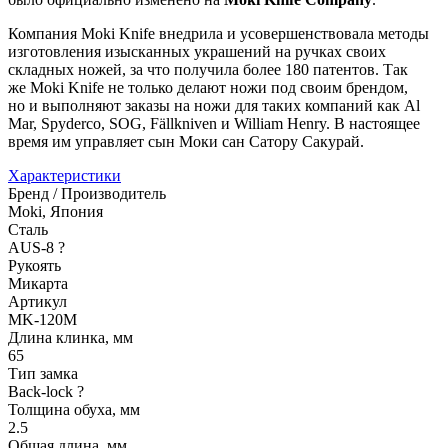
Компания Moki Knife внедрила и усовершенствовала методы
изготовления изысканных украшений на ручках своих
складных ножей, за что получила более 180 патентов. Так
же Moki Knife не только делают ножи под своим брендом,
но и выполняют заказы на ножи для таких компаний как Al
Mar, Spyderco, SOG, Fällkniven и William Henry. В настоящее
время им управляет сын Моки сан Сатору Сакурай.
Характеристики
Бренд / Производитель
Moki, Япония
Сталь
AUS-8
?
Рукоять
Микарта
Артикул
MK-120M
Длина клинка, мм
65
Тип замка
Back-lock
?
Толщина обуха, мм
2.5
Общая длина, мм