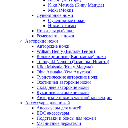
Kiku Matsuda (Кику Мацуда)
Moki (Моки)
Сувенирные ножи
Сувенирные ножи
Ножи-зажимы
Ножи для рыбалки
Ремесленные ножи
Авторские ножи
Авторские ножи
William Henry (Вильям Генри)
Коллекционные (Кастомные) ножи
Tomoyuki Nemoto (Томоюки Немото)
Kiku Matsuda (Кику Мацуда)
Ohta Atsutaka (Ота Ацутака)
Туристические авторские ножи
Охотничьи авторские ножи
Складные авторские ножи
Кухонные авторские ножи
Авторские ножи в частной коллекции
Аксессуары для ножей
Аксессуары для ножей
EDC аксессуары
Подставки и боксы для ножей
Магнитные держатели