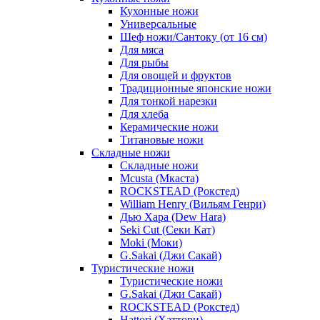
Кухонные ножи
Универсальные
Шеф ножи/Сантоку (от 16 см)
Для мяса
Для рыбы
Для овощей и фруктов
Традиционные японские ножи
Для тонкой нарезки
Для хлеба
Керамические ножи
Титановые ножи
Складные ножи
Складные ножи
Mcusta (Мкаста)
ROCKSTEAD (Рокстед)
William Henry (Вильям Генри)
Дью Хара (Dew Hara)
Seki Cut (Секи Кат)
Moki (Моки)
G.Sakai (Джи Сакай)
Туристические ножи
Туристические ножи
G.Sakai (Джи Сакай)
ROCKSTEAD (Рокстед)
Hattori (Хаттори)