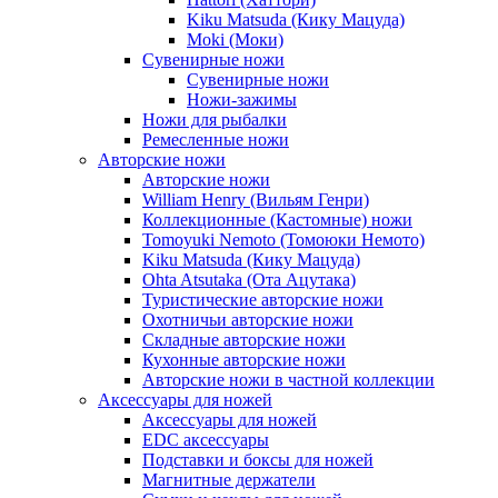
Kiku Matsuda (Кику Мацуда)
Moki (Моки)
Сувенирные ножи
Сувенирные ножи
Ножи-зажимы
Ножи для рыбалки
Ремесленные ножи
Авторские ножи
Авторские ножи
William Henry (Вильям Генри)
Коллекционные (Кастомные) ножи
Tomoyuki Nemoto (Томоюки Немото)
Kiku Matsuda (Кику Мацуда)
Ohta Atsutaka (Ота Ацутака)
Туристические авторские ножи
Охотничьи авторские ножи
Складные авторские ножи
Кухонные авторские ножи
Авторские ножи в частной коллекции
Аксессуары для ножей
Аксессуары для ножей
EDC аксессуары
Подставки и боксы для ножей
Магнитные держатели