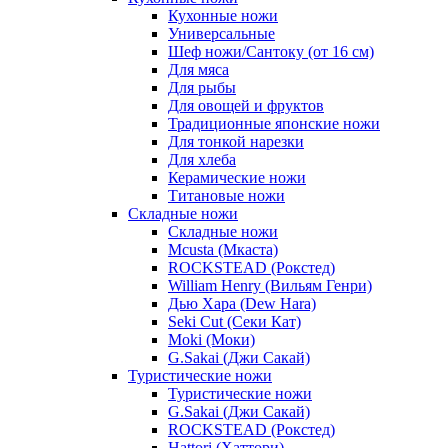
Кухонные ножи
Универсальные
Шеф ножи/Сантоку (от 16 см)
Для мяса
Для рыбы
Для овощей и фруктов
Традиционные японские ножи
Для тонкой нарезки
Для хлеба
Керамические ножи
Титановые ножи
Складные ножи
Складные ножи
Mcusta (Мкаста)
ROCKSTEAD (Рокстед)
William Henry (Вильям Генри)
Дью Хара (Dew Hara)
Seki Cut (Секи Кат)
Moki (Моки)
G.Sakai (Джи Сакай)
Туристические ножи
Туристические ножи
G.Sakai (Джи Сакай)
ROCKSTEAD (Рокстед)
Hattori (Хаттори)