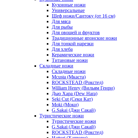
Кухонные ножи
Универсальные
Шеф ножи/Сантоку (от 16 см)
Для мяса
Для рыбы
Для овощей и фруктов
Традиционные японские ножи
Для тонкой нарезки
Для хлеба
Керамические ножи
Титановые ножи
Складные ножи
Складные ножи
Mcusta (Мкаста)
ROCKSTEAD (Рокстед)
William Henry (Вильям Генри)
Дью Хара (Dew Hara)
Seki Cut (Секи Кат)
Moki (Моки)
G.Sakai (Джи Сакай)
Туристические ножи
Туристические ножи
G.Sakai (Джи Сакай)
ROCKSTEAD (Рокстед)
Hattori (Хаттори)