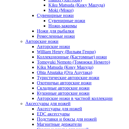
Kiku Matsuda (Кику Мацуда)
Moki (Моки)
Сувенирные ножи
Сувенирные ножи
Ножи-зажимы
Ножи для рыбалки
Ремесленные ножи
Авторские ножи
Авторские ножи
William Henry (Вильям Генри)
Коллекционные (Кастомные) ножи
Tomoyuki Nemoto (Томоюки Немото)
Kiku Matsuda (Кику Мацуда)
Ohta Atsutaka (Ота Ацутака)
Туристические авторские ножи
Охотничьи авторские ножи
Складные авторские ножи
Кухонные авторские ножи
Авторские ножи в частной коллекции
Аксессуары для ножей
Аксессуары для ножей
EDC аксессуары
Подставки и боксы для ножей
Магнитные держатели