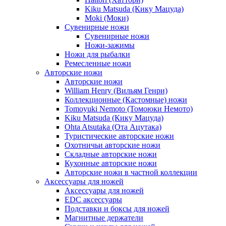
Kiku Matsuda (Кику Мацуда)
Moki (Моки)
Сувенирные ножи
Сувенирные ножи
Ножи-зажимы
Ножи для рыбалки
Ремесленные ножи
Авторские ножи
Авторские ножи
William Henry (Вильям Генри)
Коллекционные (Кастомные) ножи
Tomoyuki Nemoto (Томоюки Немото)
Kiku Matsuda (Кику Мацуда)
Ohta Atsutaka (Ота Ацутака)
Туристические авторские ножи
Охотничьи авторские ножи
Складные авторские ножи
Кухонные авторские ножи
Авторские ножи в частной коллекции
Аксессуары для ножей
Аксессуары для ножей
EDC аксессуары
Подставки и боксы для ножей
Магнитные держатели