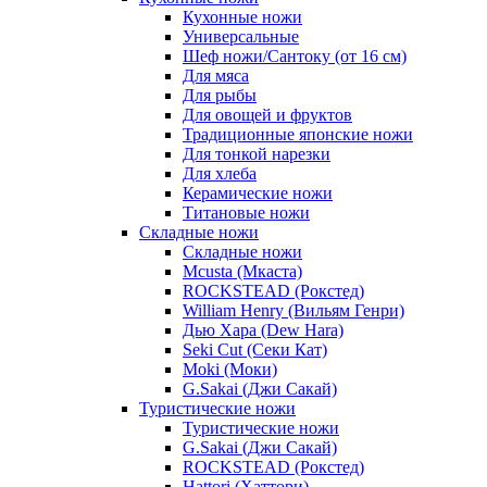
Кухонные ножи
Универсальные
Шеф ножи/Сантоку (от 16 см)
Для мяса
Для рыбы
Для овощей и фруктов
Традиционные японские ножи
Для тонкой нарезки
Для хлеба
Керамические ножи
Титановые ножи
Складные ножи
Складные ножи
Mcusta (Мкаста)
ROCKSTEAD (Рокстед)
William Henry (Вильям Генри)
Дью Хара (Dew Hara)
Seki Cut (Секи Кат)
Moki (Моки)
G.Sakai (Джи Сакай)
Туристические ножи
Туристические ножи
G.Sakai (Джи Сакай)
ROCKSTEAD (Рокстед)
Hattori (Хаттори)