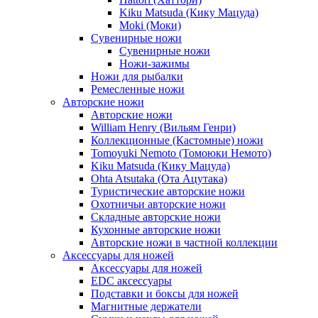
Kiku Matsuda (Кику Мацуда)
Moki (Моки)
Сувенирные ножи
Сувенирные ножи
Ножи-зажимы
Ножи для рыбалки
Ремесленные ножи
Авторские ножи
Авторские ножи
William Henry (Вильям Генри)
Коллекционные (Кастомные) ножи
Tomoyuki Nemoto (Томоюки Немото)
Kiku Matsuda (Кику Мацуда)
Ohta Atsutaka (Ота Ацутака)
Туристические авторские ножи
Охотничьи авторские ножи
Складные авторские ножи
Кухонные авторские ножи
Авторские ножи в частной коллекции
Аксессуары для ножей
Аксессуары для ножей
EDC аксессуары
Подставки и боксы для ножей
Магнитные держатели