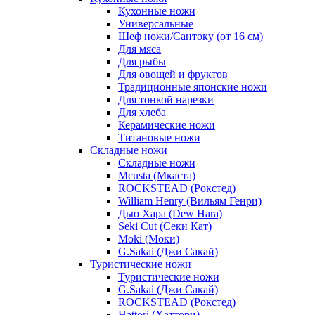
Кухонные ножи
Универсальные
Шеф ножи/Сантоку (от 16 см)
Для мяса
Для рыбы
Для овощей и фруктов
Традиционные японские ножи
Для тонкой нарезки
Для хлеба
Керамические ножи
Титановые ножи
Складные ножи
Складные ножи
Mcusta (Мкаста)
ROCKSTEAD (Рокстед)
William Henry (Вильям Генри)
Дью Хара (Dew Hara)
Seki Cut (Секи Кат)
Moki (Моки)
G.Sakai (Джи Сакай)
Туристические ножи
Туристические ножи
G.Sakai (Джи Сакай)
ROCKSTEAD (Рокстед)
Hattori (Хаттори)