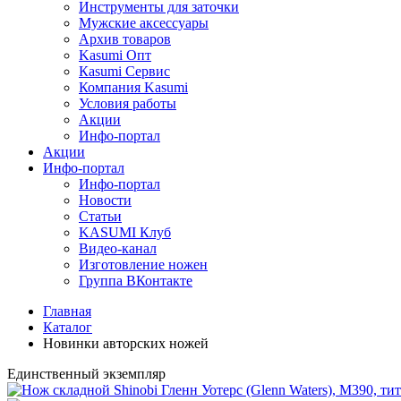
Инструменты для заточки
Мужские аксессуары
Архив товаров
Kasumi Опт
Кasumi Сервис
Компания Kasumi
Условия работы
Акции
Инфо-портал
Акции
Инфо-портал
Инфо-портал
Новости
Статьи
KASUMI Клуб
Видео-канал
Изготовление ножен
Группа ВКонтакте
Главная
Каталог
Новинки авторских ножей
Единственный экземпляр