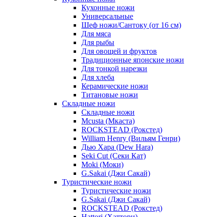
Кухонные ножи
Универсальные
Шеф ножи/Сантоку (от 16 см)
Для мяса
Для рыбы
Для овощей и фруктов
Традиционные японские ножи
Для тонкой нарезки
Для хлеба
Керамические ножи
Титановые ножи
Складные ножи
Складные ножи
Mcusta (Мкаста)
ROCKSTEAD (Рокстед)
William Henry (Вильям Генри)
Дью Хара (Dew Hara)
Seki Cut (Секи Кат)
Moki (Моки)
G.Sakai (Джи Сакай)
Туристические ножи
Туристические ножи
G.Sakai (Джи Сакай)
ROCKSTEAD (Рокстед)
Hattori (Хаттори)