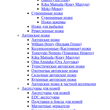
Kiku Matsuda (Кику Мацуда)
Moki (Моки)
Сувенирные ножи
Сувенирные ножи
Ножи-зажимы
Ножи для рыбалки
Ремесленные ножи
Авторские ножи
Авторские ножи
William Henry (Вильям Генри)
Коллекционные (Кастомные) ножи
Tomoyuki Nemoto (Томоюки Немото)
Kiku Matsuda (Кику Мацуда)
Ohta Atsutaka (Ота Ацутака)
Туристические авторские ножи
Охотничьи авторские ножи
Складные авторские ножи
Кухонные авторские ножи
Авторские ножи в частной коллекции
Аксессуары для ножей
Аксессуары для ножей
EDC аксессуары
Подставки и боксы для ножей
Магнитные держатели