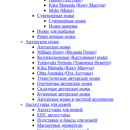
Kiku Matsuda (Кику Мацуда)
Moki (Моки)
Сувенирные ножи
Сувенирные ножи
Ножи-зажимы
Ножи для рыбалки
Ремесленные ножи
Авторские ножи
Авторские ножи
William Henry (Вильям Генри)
Коллекционные (Кастомные) ножи
Tomoyuki Nemoto (Томоюки Немото)
Kiku Matsuda (Кику Мацуда)
Ohta Atsutaka (Ота Ацутака)
Туристические авторские ножи
Охотничьи авторские ножи
Складные авторские ножи
Кухонные авторские ножи
Авторские ножи в частной коллекции
Аксессуары для ножей
Аксессуары для ножей
EDC аксессуары
Подставки и боксы для ножей
Магнитные держатели