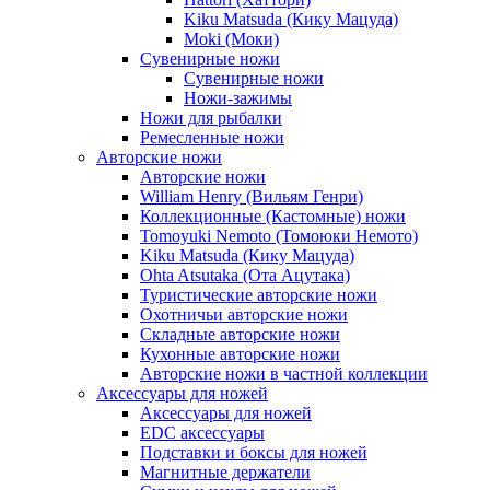
Kiku Matsuda (Кику Мацуда)
Moki (Моки)
Сувенирные ножи
Сувенирные ножи
Ножи-зажимы
Ножи для рыбалки
Ремесленные ножи
Авторские ножи
Авторские ножи
William Henry (Вильям Генри)
Коллекционные (Кастомные) ножи
Tomoyuki Nemoto (Томоюки Немото)
Kiku Matsuda (Кику Мацуда)
Ohta Atsutaka (Ота Ацутака)
Туристические авторские ножи
Охотничьи авторские ножи
Складные авторские ножи
Кухонные авторские ножи
Авторские ножи в частной коллекции
Аксессуары для ножей
Аксессуары для ножей
EDC аксессуары
Подставки и боксы для ножей
Магнитные держатели