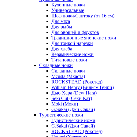
Кухонные ножи
Универсальные
Шеф ножи/Сантоку (от 16 см)
Для мяса
Для рыбы
Для овощей и фруктов
Традиционные японские ножи
Для тонкой нарезки
Для хлеба
Керамические ножи
Титановые ножи
Складные ножи
Складные ножи
Mcusta (Мкаста)
ROCKSTEAD (Рокстед)
William Henry (Вильям Генри)
Дью Хара (Dew Hara)
Seki Cut (Секи Кат)
Moki (Моки)
G.Sakai (Джи Сакай)
Туристические ножи
Туристические ножи
G.Sakai (Джи Сакай)
ROCKSTEAD (Рокстед)
Hattori (Хаттори)