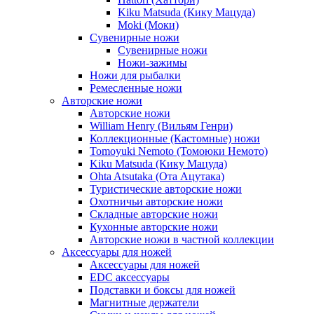
Kiku Matsuda (Кику Мацуда)
Moki (Моки)
Сувенирные ножи
Сувенирные ножи
Ножи-зажимы
Ножи для рыбалки
Ремесленные ножи
Авторские ножи
Авторские ножи
William Henry (Вильям Генри)
Коллекционные (Кастомные) ножи
Tomoyuki Nemoto (Томоюки Немото)
Kiku Matsuda (Кику Мацуда)
Ohta Atsutaka (Ота Ацутака)
Туристические авторские ножи
Охотничьи авторские ножи
Складные авторские ножи
Кухонные авторские ножи
Авторские ножи в частной коллекции
Аксессуары для ножей
Аксессуары для ножей
EDC аксессуары
Подставки и боксы для ножей
Магнитные держатели