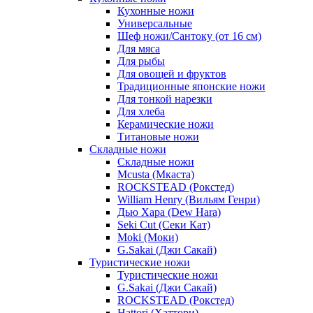
Кухонные ножи
Универсальные
Шеф ножи/Сантоку (от 16 см)
Для мяса
Для рыбы
Для овощей и фруктов
Традиционные японские ножи
Для тонкой нарезки
Для хлеба
Керамические ножи
Титановые ножи
Складные ножи
Складные ножи
Mcusta (Мкаста)
ROCKSTEAD (Рокстед)
William Henry (Вильям Генри)
Дью Хара (Dew Hara)
Seki Cut (Секи Кат)
Moki (Моки)
G.Sakai (Джи Сакай)
Туристические ножи
Туристические ножи
G.Sakai (Джи Сакай)
ROCKSTEAD (Рокстед)
Hattori (Хаттори)