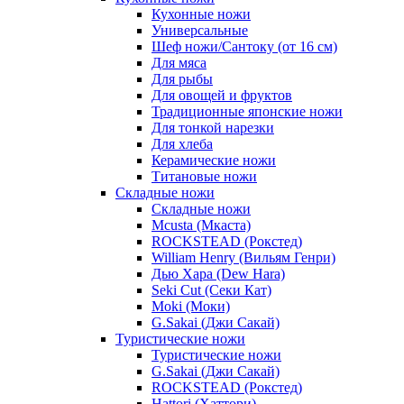
Кухонные ножи
Универсальные
Шеф ножи/Сантоку (от 16 см)
Для мяса
Для рыбы
Для овощей и фруктов
Традиционные японские ножи
Для тонкой нарезки
Для хлеба
Керамические ножи
Титановые ножи
Складные ножи
Складные ножи
Mcusta (Мкаста)
ROCKSTEAD (Рокстед)
William Henry (Вильям Генри)
Дью Хара (Dew Hara)
Seki Cut (Секи Кат)
Moki (Моки)
G.Sakai (Джи Сакай)
Туристические ножи
Туристические ножи
G.Sakai (Джи Сакай)
ROCKSTEAD (Рокстед)
Hattori (Хаттори)