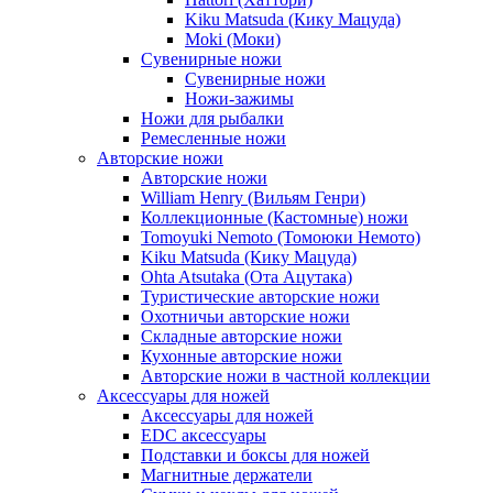
Kiku Matsuda (Кику Мацуда)
Moki (Моки)
Сувенирные ножи
Сувенирные ножи
Ножи-зажимы
Ножи для рыбалки
Ремесленные ножи
Авторские ножи
Авторские ножи
William Henry (Вильям Генри)
Коллекционные (Кастомные) ножи
Tomoyuki Nemoto (Томоюки Немото)
Kiku Matsuda (Кику Мацуда)
Ohta Atsutaka (Ота Ацутака)
Туристические авторские ножи
Охотничьи авторские ножи
Складные авторские ножи
Кухонные авторские ножи
Авторские ножи в частной коллекции
Аксессуары для ножей
Аксессуары для ножей
EDC аксессуары
Подставки и боксы для ножей
Магнитные держатели