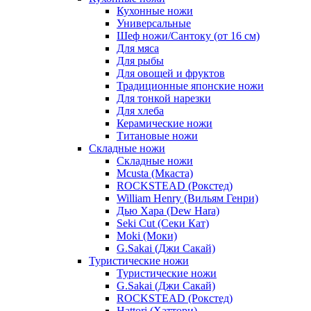
Кухонные ножи
Универсальные
Шеф ножи/Сантоку (от 16 см)
Для мяса
Для рыбы
Для овощей и фруктов
Традиционные японские ножи
Для тонкой нарезки
Для хлеба
Керамические ножи
Титановые ножи
Складные ножи
Складные ножи
Mcusta (Мкаста)
ROCKSTEAD (Рокстед)
William Henry (Вильям Генри)
Дью Хара (Dew Hara)
Seki Cut (Секи Кат)
Moki (Моки)
G.Sakai (Джи Сакай)
Туристические ножи
Туристические ножи
G.Sakai (Джи Сакай)
ROCKSTEAD (Рокстед)
Hattori (Хаттори)