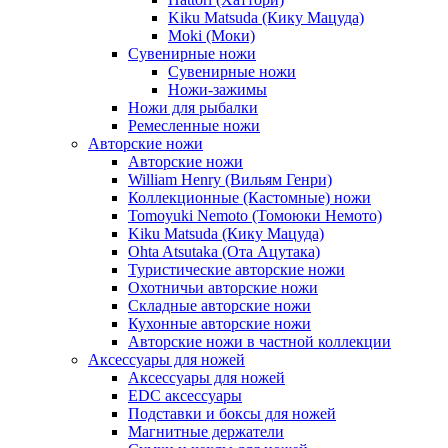
Kiku Matsuda (Кику Мацуда)
Moki (Моки)
Сувенирные ножи
Сувенирные ножи
Ножи-зажимы
Ножи для рыбалки
Ремесленные ножи
Авторские ножи
Авторские ножи
William Henry (Вильям Генри)
Коллекционные (Кастомные) ножи
Tomoyuki Nemoto (Томоюки Немото)
Kiku Matsuda (Кику Мацуда)
Ohta Atsutaka (Ота Ацутака)
Туристические авторские ножи
Охотничьи авторские ножи
Складные авторские ножи
Кухонные авторские ножи
Авторские ножи в частной коллекции
Аксессуары для ножей
Аксессуары для ножей
EDC аксессуары
Подставки и боксы для ножей
Магнитные держатели