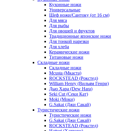
Кухонные ножи
Универсальные
Шеф ножи/Сантоку (от 16 см)
Для мяса
Для рыбы
Для овощей и фруктов
Традиционные японские ножи
Для тонкой нарезки
Для хлеба
Керамические ножи
Титановые ножи
Складные ножи
Складные ножи
Mcusta (Мкаста)
ROCKSTEAD (Рокстед)
William Henry (Вильям Генри)
Дью Хара (Dew Hara)
Seki Cut (Секи Кат)
Moki (Моки)
G.Sakai (Джи Сакай)
Туристические ножи
Туристические ножи
G.Sakai (Джи Сакай)
ROCKSTEAD (Рокстед)
Hattori (Хаттори)