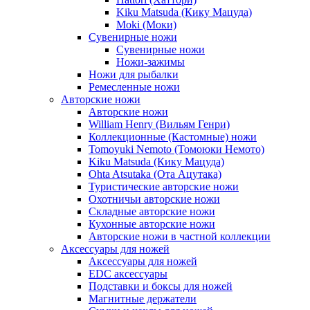
Kiku Matsuda (Кику Мацуда)
Moki (Моки)
Сувенирные ножи
Сувенирные ножи
Ножи-зажимы
Ножи для рыбалки
Ремесленные ножи
Авторские ножи
Авторские ножи
William Henry (Вильям Генри)
Коллекционные (Кастомные) ножи
Tomoyuki Nemoto (Томоюки Немото)
Kiku Matsuda (Кику Мацуда)
Ohta Atsutaka (Ота Ацутака)
Туристические авторские ножи
Охотничьи авторские ножи
Складные авторские ножи
Кухонные авторские ножи
Авторские ножи в частной коллекции
Аксессуары для ножей
Аксессуары для ножей
EDC аксессуары
Подставки и боксы для ножей
Магнитные держатели