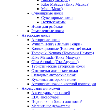
Kiku Matsuda (Кику Мацуда)
Moki (Моки)
Сувенирные ножи
Сувенирные ножи
Ножи-зажимы
Ножи для рыбалки
Ремесленные ножи
Авторские ножи
Авторские ножи
William Henry (Вильям Генри)
Коллекционные (Кастомные) ножи
Tomoyuki Nemoto (Томоюки Немото)
Kiku Matsuda (Кику Мацуда)
Ohta Atsutaka (Ота Ацутака)
Туристические авторские ножи
Охотничьи авторские ножи
Складные авторские ножи
Кухонные авторские ножи
Авторские ножи в частной коллекции
Аксессуары для ножей
Аксессуары для ножей
EDC аксессуары
Подставки и боксы для ножей
Магнитные держатели