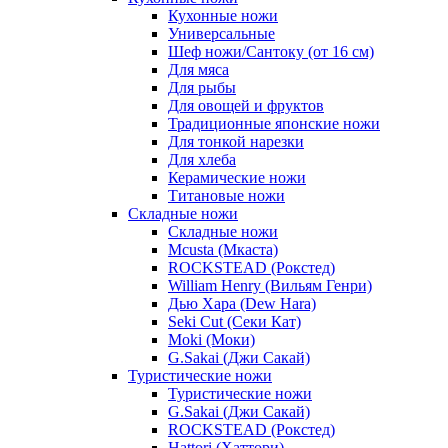
Кухонные ножи
Универсальные
Шеф ножи/Сантоку (от 16 см)
Для мяса
Для рыбы
Для овощей и фруктов
Традиционные японские ножи
Для тонкой нарезки
Для хлеба
Керамические ножи
Титановые ножи
Складные ножи
Складные ножи
Mcusta (Мкаста)
ROCKSTEAD (Рокстед)
William Henry (Вильям Генри)
Дью Хара (Dew Hara)
Seki Cut (Секи Кат)
Moki (Моки)
G.Sakai (Джи Сакай)
Туристические ножи
Туристические ножи
G.Sakai (Джи Сакай)
ROCKSTEAD (Рокстед)
Hattori (Хаттори)