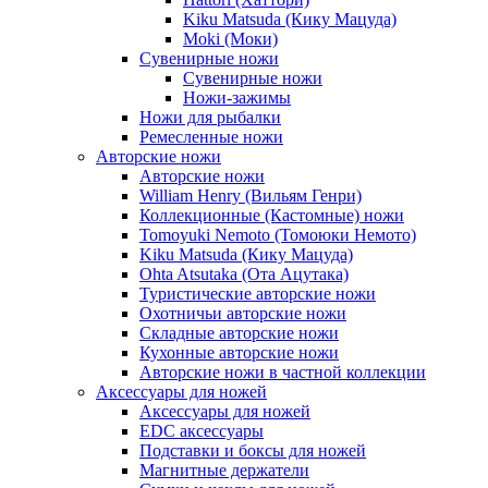
Kiku Matsuda (Кику Мацуда)
Moki (Моки)
Сувенирные ножи
Сувенирные ножи
Ножи-зажимы
Ножи для рыбалки
Ремесленные ножи
Авторские ножи
Авторские ножи
William Henry (Вильям Генри)
Коллекционные (Кастомные) ножи
Tomoyuki Nemoto (Томоюки Немото)
Kiku Matsuda (Кику Мацуда)
Ohta Atsutaka (Ота Ацутака)
Туристические авторские ножи
Охотничьи авторские ножи
Складные авторские ножи
Кухонные авторские ножи
Авторские ножи в частной коллекции
Аксессуары для ножей
Аксессуары для ножей
EDC аксессуары
Подставки и боксы для ножей
Магнитные держатели