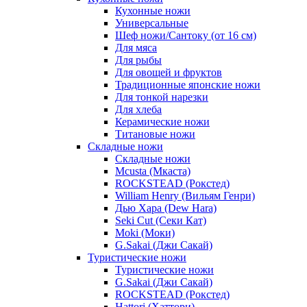
Кухонные ножи
Универсальные
Шеф ножи/Сантоку (от 16 см)
Для мяса
Для рыбы
Для овощей и фруктов
Традиционные японские ножи
Для тонкой нарезки
Для хлеба
Керамические ножи
Титановые ножи
Складные ножи
Складные ножи
Mcusta (Мкаста)
ROCKSTEAD (Рокстед)
William Henry (Вильям Генри)
Дью Хара (Dew Hara)
Seki Cut (Секи Кат)
Moki (Моки)
G.Sakai (Джи Сакай)
Туристические ножи
Туристические ножи
G.Sakai (Джи Сакай)
ROCKSTEAD (Рокстед)
Hattori (Хаттори)