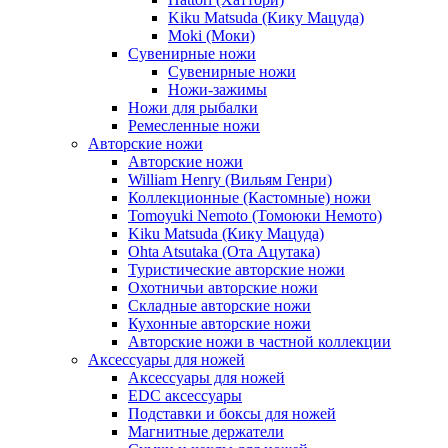
Kiku Matsuda (Кику Мацуда)
Moki (Моки)
Сувенирные ножи
Сувенирные ножи
Ножи-зажимы
Ножи для рыбалки
Ремесленные ножи
Авторские ножи
Авторские ножи
William Henry (Вильям Генри)
Коллекционные (Кастомные) ножи
Tomoyuki Nemoto (Томоюки Немото)
Kiku Matsuda (Кику Мацуда)
Ohta Atsutaka (Ота Ацутака)
Туристические авторские ножи
Охотничьи авторские ножи
Складные авторские ножи
Кухонные авторские ножи
Авторские ножи в частной коллекции
Аксессуары для ножей
Аксессуары для ножей
EDC аксессуары
Подставки и боксы для ножей
Магнитные держатели