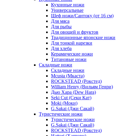
Кухонные ножи
Универсальные
Шеф ножи/Сантоку (от 16 см)
Для мяса
Для рыбы
Для овощей и фруктов
Традиционные японские ножи
Для тонкой нарезки
Для хлеба
Керамические ножи
Титановые ножи
Складные ножи
Складные ножи
Mcusta (Мкаста)
ROCKSTEAD (Рокстед)
William Henry (Вильям Генри)
Дью Хара (Dew Hara)
Seki Cut (Секи Кат)
Moki (Моки)
G.Sakai (Джи Сакай)
Туристические ножи
Туристические ножи
G.Sakai (Джи Сакай)
ROCKSTEAD (Рокстед)
Hattori (Хаттори)