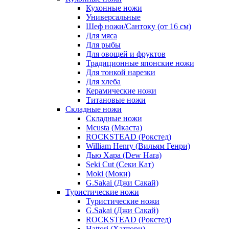
Кухонные ножи
Универсальные
Шеф ножи/Сантоку (от 16 см)
Для мяса
Для рыбы
Для овощей и фруктов
Традиционные японские ножи
Для тонкой нарезки
Для хлеба
Керамические ножи
Титановые ножи
Складные ножи
Складные ножи
Mcusta (Мкаста)
ROCKSTEAD (Рокстед)
William Henry (Вильям Генри)
Дью Хара (Dew Hara)
Seki Cut (Секи Кат)
Moki (Моки)
G.Sakai (Джи Сакай)
Туристические ножи
Туристические ножи
G.Sakai (Джи Сакай)
ROCKSTEAD (Рокстед)
Hattori (Хаттори)