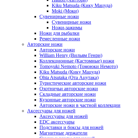
Kiku Matsuda (Кику Мацуда)
Moki (Моки)
Сувенирные ножи
Сувенирные ножи
Ножи-зажимы
Ножи для рыбалки
Ремесленные ножи
Авторские ножи
Авторские ножи
William Henry (Вильям Генри)
Коллекционные (Кастомные) ножи
Tomoyuki Nemoto (Томоюки Немото)
Kiku Matsuda (Кику Мацуда)
Ohta Atsutaka (Ота Ацутака)
Туристические авторские ножи
Охотничьи авторские ножи
Складные авторские ножи
Кухонные авторские ножи
Авторские ножи в частной коллекции
Аксессуары для ножей
Аксессуары для ножей
EDC аксессуары
Подставки и боксы для ножей
Магнитные держатели