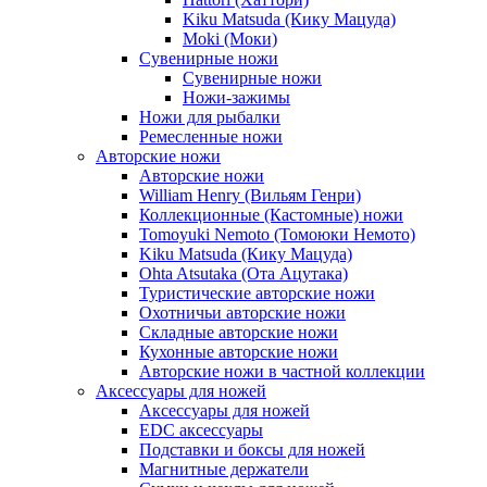
Kiku Matsuda (Кику Мацуда)
Moki (Моки)
Сувенирные ножи
Сувенирные ножи
Ножи-зажимы
Ножи для рыбалки
Ремесленные ножи
Авторские ножи
Авторские ножи
William Henry (Вильям Генри)
Коллекционные (Кастомные) ножи
Tomoyuki Nemoto (Томоюки Немото)
Kiku Matsuda (Кику Мацуда)
Ohta Atsutaka (Ота Ацутака)
Туристические авторские ножи
Охотничьи авторские ножи
Складные авторские ножи
Кухонные авторские ножи
Авторские ножи в частной коллекции
Аксессуары для ножей
Аксессуары для ножей
EDC аксессуары
Подставки и боксы для ножей
Магнитные держатели