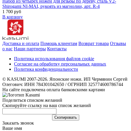
Набор из четырех ножей для резьбы по дереву, сталь V2-
Shirogami NI-MAI, рукоять из магнолии, арт. R-4
1 700 руб
В корзину
Доставка и оплата
Помощь клиентам
Возврат товара
Отзывы
о нас
Наши партнеры
Контакты
Политика использования файлов cookie
Согласие на обработку персональных данных
Политика конфиденциальности
© KASUMI 2007-2026. Японские ножи. ИП Чермянин Сергей
Олегович: ИНН 784301042650 / ОГРНИП 325774600786744
На сайте подключена оплата банковскими картами
Поделиться списком желаний
Скопируйте ссылку на ваш список желаний
Cкопировать
Заказать звонок
Ваше имя