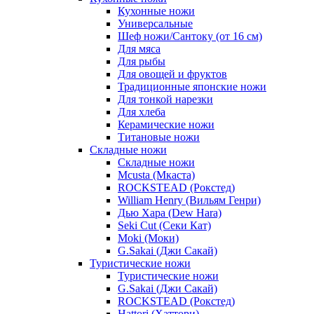
Кухонные ножи
Универсальные
Шеф ножи/Сантоку (от 16 см)
Для мяса
Для рыбы
Для овощей и фруктов
Традиционные японские ножи
Для тонкой нарезки
Для хлеба
Керамические ножи
Титановые ножи
Складные ножи
Складные ножи
Mcusta (Мкаста)
ROCKSTEAD (Рокстед)
William Henry (Вильям Генри)
Дью Хара (Dew Hara)
Seki Cut (Секи Кат)
Moki (Моки)
G.Sakai (Джи Сакай)
Туристические ножи
Туристические ножи
G.Sakai (Джи Сакай)
ROCKSTEAD (Рокстед)
Hattori (Хаттори)