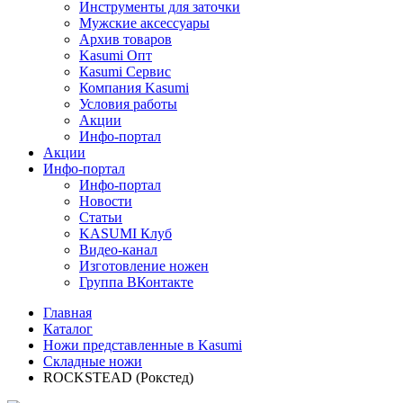
Инструменты для заточки
Мужские аксессуары
Архив товаров
Kasumi Опт
Кasumi Сервис
Компания Kasumi
Условия работы
Акции
Инфо-портал
Акции
Инфо-портал
Инфо-портал
Новости
Статьи
KASUMI Клуб
Видео-канал
Изготовление ножен
Группа ВКонтакте
Главная
Каталог
Ножи представленные в Kasumi
Складные ножи
ROCKSTEAD (Рокстед)