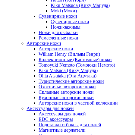
Kiku Matsuda (Кику Мацуда)
Moki (Моки)
Сувенирные ножи
Сувенирные ножи
Ножи-зажимы
Ножи для рыбалки
Ремесленные ножи
Авторские ножи
Авторские ножи
William Henry (Вильям Генри)
Коллекционные (Кастомные) ножи
Tomoyuki Nemoto (Томоюки Немото)
Kiku Matsuda (Кику Мацуда)
Ohta Atsutaka (Ота Ацутака)
Туристические авторские ножи
Охотничьи авторские ножи
Складные авторские ножи
Кухонные авторские ножи
Авторские ножи в частной коллекции
Аксессуары для ножей
Аксессуары для ножей
EDC аксессуары
Подставки и боксы для ножей
Магнитные держатели