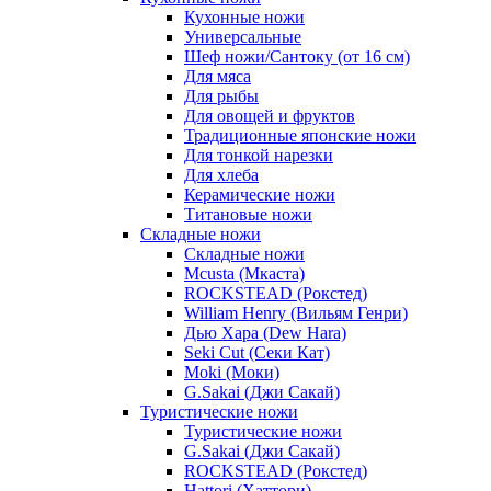
Кухонные ножи
Универсальные
Шеф ножи/Сантоку (от 16 см)
Для мяса
Для рыбы
Для овощей и фруктов
Традиционные японские ножи
Для тонкой нарезки
Для хлеба
Керамические ножи
Титановые ножи
Складные ножи
Складные ножи
Mcusta (Мкаста)
ROCKSTEAD (Рокстед)
William Henry (Вильям Генри)
Дью Хара (Dew Hara)
Seki Cut (Секи Кат)
Moki (Моки)
G.Sakai (Джи Сакай)
Туристические ножи
Туристические ножи
G.Sakai (Джи Сакай)
ROCKSTEAD (Рокстед)
Hattori (Хаттори)