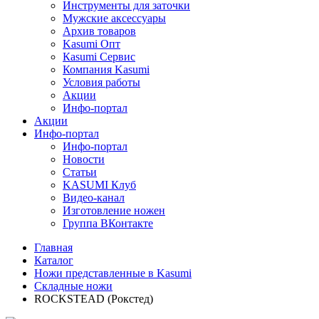
Инструменты для заточки
Мужские аксессуары
Архив товаров
Kasumi Опт
Кasumi Сервис
Компания Kasumi
Условия работы
Акции
Инфо-портал
Акции
Инфо-портал
Инфо-портал
Новости
Статьи
KASUMI Клуб
Видео-канал
Изготовление ножен
Группа ВКонтакте
Главная
Каталог
Ножи представленные в Kasumi
Складные ножи
ROCKSTEAD (Рокстед)