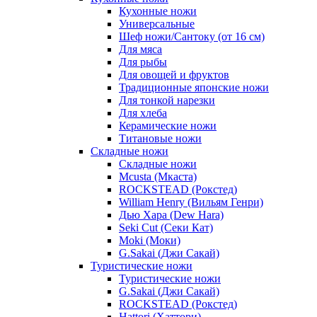
Кухонные ножи
Универсальные
Шеф ножи/Сантоку (от 16 см)
Для мяса
Для рыбы
Для овощей и фруктов
Традиционные японские ножи
Для тонкой нарезки
Для хлеба
Керамические ножи
Титановые ножи
Складные ножи
Складные ножи
Mcusta (Мкаста)
ROCKSTEAD (Рокстед)
William Henry (Вильям Генри)
Дью Хара (Dew Hara)
Seki Cut (Секи Кат)
Moki (Моки)
G.Sakai (Джи Сакай)
Туристические ножи
Туристические ножи
G.Sakai (Джи Сакай)
ROCKSTEAD (Рокстед)
Hattori (Хаттори)