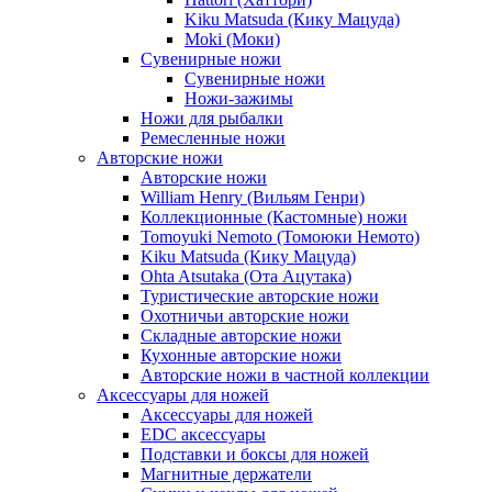
Kiku Matsuda (Кику Мацуда)
Moki (Моки)
Сувенирные ножи
Сувенирные ножи
Ножи-зажимы
Ножи для рыбалки
Ремесленные ножи
Авторские ножи
Авторские ножи
William Henry (Вильям Генри)
Коллекционные (Кастомные) ножи
Tomoyuki Nemoto (Томоюки Немото)
Kiku Matsuda (Кику Мацуда)
Ohta Atsutaka (Ота Ацутака)
Туристические авторские ножи
Охотничьи авторские ножи
Складные авторские ножи
Кухонные авторские ножи
Авторские ножи в частной коллекции
Аксессуары для ножей
Аксессуары для ножей
EDC аксессуары
Подставки и боксы для ножей
Магнитные держатели