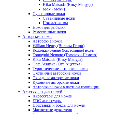
Kiku Matsuda (Кику Мацуда)
Moki (Моки)
Сувенирные ножи
Сувенирные ножи
Ножи-зажимы
Ножи для рыбалки
Ремесленные ножи
Авторские ножи
Авторские ножи
William Henry (Вильям Генри)
Коллекционные (Кастомные) ножи
Tomoyuki Nemoto (Томоюки Немото)
Kiku Matsuda (Кику Мацуда)
Ohta Atsutaka (Ота Ацутака)
Туристические авторские ножи
Охотничьи авторские ножи
Складные авторские ножи
Кухонные авторские ножи
Авторские ножи в частной коллекции
Аксессуары для ножей
Аксессуары для ножей
EDC аксессуары
Подставки и боксы для ножей
Магнитные держатели