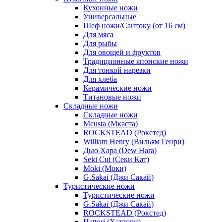
Кухонные ножи
Универсальные
Шеф ножи/Сантоку (от 16 см)
Для мяса
Для рыбы
Для овощей и фруктов
Традиционные японские ножи
Для тонкой нарезки
Для хлеба
Керамические ножи
Титановые ножи
Складные ножи
Складные ножи
Mcusta (Мкаста)
ROCKSTEAD (Рокстед)
William Henry (Вильям Генри)
Дью Хара (Dew Hara)
Seki Cut (Секи Кат)
Moki (Моки)
G.Sakai (Джи Сакай)
Туристические ножи
Туристические ножи
G.Sakai (Джи Сакай)
ROCKSTEAD (Рокстед)
Hattori (Хаттори)