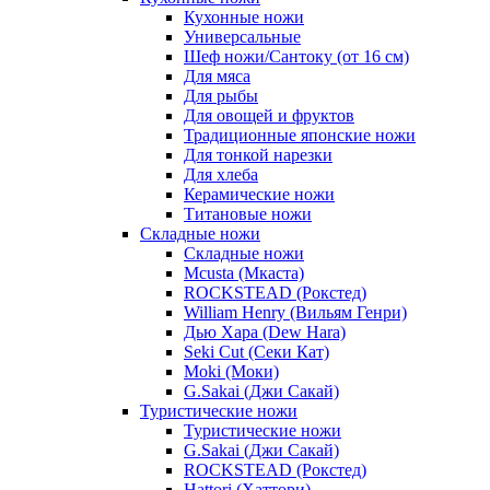
Кухонные ножи
Универсальные
Шеф ножи/Сантоку (от 16 см)
Для мяса
Для рыбы
Для овощей и фруктов
Традиционные японские ножи
Для тонкой нарезки
Для хлеба
Керамические ножи
Титановые ножи
Складные ножи
Складные ножи
Mcusta (Мкаста)
ROCKSTEAD (Рокстед)
William Henry (Вильям Генри)
Дью Хара (Dew Hara)
Seki Cut (Секи Кат)
Moki (Моки)
G.Sakai (Джи Сакай)
Туристические ножи
Туристические ножи
G.Sakai (Джи Сакай)
ROCKSTEAD (Рокстед)
Hattori (Хаттори)