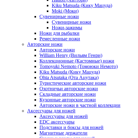
Kiku Matsuda (Кику Мацуда)
Moki (Моки)
Сувенирные ножи
Сувенирные ножи
Ножи-зажимы
Ножи для рыбалки
Ремесленные ножи
Авторские ножи
Авторские ножи
William Henry (Вильям Генри)
Коллекционные (Кастомные) ножи
Tomoyuki Nemoto (Томоюки Немото)
Kiku Matsuda (Кику Мацуда)
Ohta Atsutaka (Ота Ацутака)
Туристические авторские ножи
Охотничьи авторские ножи
Складные авторские ножи
Кухонные авторские ножи
Авторские ножи в частной коллекции
Аксессуары для ножей
Аксессуары для ножей
EDC аксессуары
Подставки и боксы для ножей
Магнитные держатели