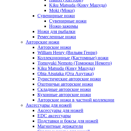
Kiku Matsuda (Кику Мацуда)
Moki (Моки)
Сувенирные ножи
Сувенирные ножи
Ножи-зажимы
Ножи для рыбалки
Ремесленные ножи
Авторские ножи
Авторские ножи
William Henry (Вильям Генри)
Коллекционные (Кастомные) ножи
Tomoyuki Nemoto (Томоюки Немото)
Kiku Matsuda (Кику Мацуда)
Ohta Atsutaka (Ота Ацутака)
Туристические авторские ножи
Охотничьи авторские ножи
Складные авторские ножи
Кухонные авторские ножи
Авторские ножи в частной коллекции
Аксессуары для ножей
Аксессуары для ножей
EDC аксессуары
Подставки и боксы для ножей
Магнитные держатели