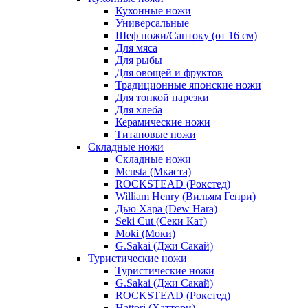
Кухонные ножи
Универсальные
Шеф ножи/Сантоку (от 16 см)
Для мяса
Для рыбы
Для овощей и фруктов
Традиционные японские ножи
Для тонкой нарезки
Для хлеба
Керамические ножи
Титановые ножи
Складные ножи
Складные ножи
Mcusta (Мкаста)
ROCKSTEAD (Рокстед)
William Henry (Вильям Генри)
Дью Хара (Dew Hara)
Seki Cut (Секи Кат)
Moki (Моки)
G.Sakai (Джи Сакай)
Туристические ножи
Туристические ножи
G.Sakai (Джи Сакай)
ROCKSTEAD (Рокстед)
Hattori (Хаттори)