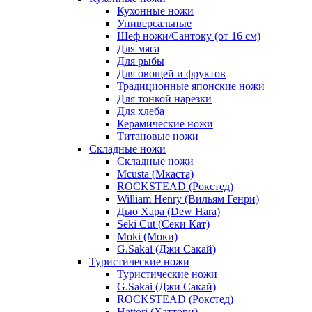
Кухонные ножи
Универсальные
Шеф ножи/Сантоку (от 16 см)
Для мяса
Для рыбы
Для овощей и фруктов
Традиционные японские ножи
Для тонкой нарезки
Для хлеба
Керамические ножи
Титановые ножи
Складные ножи
Складные ножи
Mcusta (Мкаста)
ROCKSTEAD (Рокстед)
William Henry (Вильям Генри)
Дью Хара (Dew Hara)
Seki Cut (Секи Кат)
Moki (Моки)
G.Sakai (Джи Сакай)
Туристические ножи
Туристические ножи
G.Sakai (Джи Сакай)
ROCKSTEAD (Рокстед)
Hattori (Хаттори)