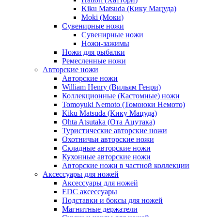
Kiku Matsuda (Кику Мацуда)
Moki (Моки)
Сувенирные ножи
Сувенирные ножи
Ножи-зажимы
Ножи для рыбалки
Ремесленные ножи
Авторские ножи
Авторские ножи
William Henry (Вильям Генри)
Коллекционные (Кастомные) ножи
Tomoyuki Nemoto (Томоюки Немото)
Kiku Matsuda (Кику Мацуда)
Ohta Atsutaka (Ота Ацутака)
Туристические авторские ножи
Охотничьи авторские ножи
Складные авторские ножи
Кухонные авторские ножи
Авторские ножи в частной коллекции
Аксессуары для ножей
Аксессуары для ножей
EDC аксессуары
Подставки и боксы для ножей
Магнитные держатели