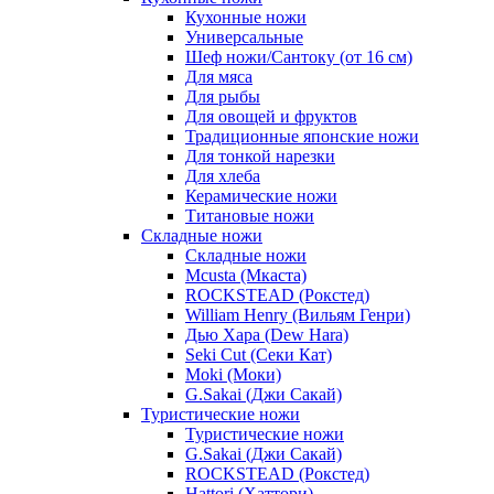
Кухонные ножи
Универсальные
Шеф ножи/Сантоку (от 16 см)
Для мяса
Для рыбы
Для овощей и фруктов
Традиционные японские ножи
Для тонкой нарезки
Для хлеба
Керамические ножи
Титановые ножи
Складные ножи
Складные ножи
Mcusta (Мкаста)
ROCKSTEAD (Рокстед)
William Henry (Вильям Генри)
Дью Хара (Dew Hara)
Seki Cut (Секи Кат)
Moki (Моки)
G.Sakai (Джи Сакай)
Туристические ножи
Туристические ножи
G.Sakai (Джи Сакай)
ROCKSTEAD (Рокстед)
Hattori (Хаттори)