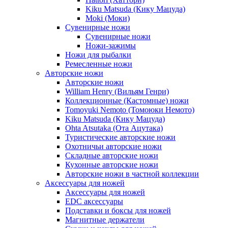
Kiku Matsuda (Кику Мацуда)
Moki (Моки)
Сувенирные ножи
Сувенирные ножи
Ножи-зажимы
Ножи для рыбалки
Ремесленные ножи
Авторские ножи
Авторские ножи
William Henry (Вильям Генри)
Коллекционные (Кастомные) ножи
Tomoyuki Nemoto (Томоюки Немото)
Kiku Matsuda (Кику Мацуда)
Ohta Atsutaka (Ота Ацутака)
Туристические авторские ножи
Охотничьи авторские ножи
Складные авторские ножи
Кухонные авторские ножи
Авторские ножи в частной коллекции
Аксессуары для ножей
Аксессуары для ножей
EDC аксессуары
Подставки и боксы для ножей
Магнитные держатели