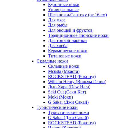
Кухонные ножи
Универсальные
Шеф ножи/Сантоку (от 16 см)
Для мяса
Для рыбы
Для овощей и фруктов
Традиционные японские ножи
Для тонкой нарезки
Для хлеба
Керамические ножи
Титановые ножи
Складные ножи
Складные ножи
Mcusta (Мкаста)
ROCKSTEAD (Рокстед)
William Henry (Вильям Генри)
Дью Хара (Dew Hara)
Seki Cut (Секи Кат)
Moki (Моки)
G.Sakai (Джи Сакай)
Туристические ножи
Туристические ножи
G.Sakai (Джи Сакай)
ROCKSTEAD (Рокстед)
Hattori (Хаттори)