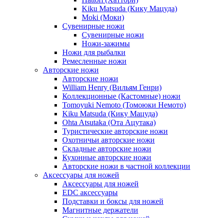
Kiku Matsuda (Кику Мацуда)
Moki (Моки)
Сувенирные ножи
Сувенирные ножи
Ножи-зажимы
Ножи для рыбалки
Ремесленные ножи
Авторские ножи
Авторские ножи
William Henry (Вильям Генри)
Коллекционные (Кастомные) ножи
Tomoyuki Nemoto (Томоюки Немото)
Kiku Matsuda (Кику Мацуда)
Ohta Atsutaka (Ота Ацутака)
Туристические авторские ножи
Охотничьи авторские ножи
Складные авторские ножи
Кухонные авторские ножи
Авторские ножи в частной коллекции
Аксессуары для ножей
Аксессуары для ножей
EDC аксессуары
Подставки и боксы для ножей
Магнитные держатели