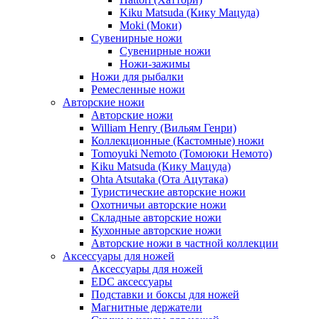
Kiku Matsuda (Кику Мацуда)
Moki (Моки)
Сувенирные ножи
Сувенирные ножи
Ножи-зажимы
Ножи для рыбалки
Ремесленные ножи
Авторские ножи
Авторские ножи
William Henry (Вильям Генри)
Коллекционные (Кастомные) ножи
Tomoyuki Nemoto (Томоюки Немото)
Kiku Matsuda (Кику Мацуда)
Ohta Atsutaka (Ота Ацутака)
Туристические авторские ножи
Охотничьи авторские ножи
Складные авторские ножи
Кухонные авторские ножи
Авторские ножи в частной коллекции
Аксессуары для ножей
Аксессуары для ножей
EDC аксессуары
Подставки и боксы для ножей
Магнитные держатели