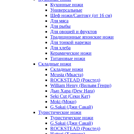
Кухонные ножи
Универсальные
Шеф ножи/Сантоку (от 16 см)
Для мяса
Для рыбы
Для овощей и фруктов
Традиционные японские ножи
Для тонкой нарезки
Для хлеба
Керамические ножи
Титановые ножи
Складные ножи
Складные ножи
Mcusta (Мкаста)
ROCKSTEAD (Рокстед)
William Henry (Вильям Генри)
Дью Хара (Dew Hara)
Seki Cut (Секи Кат)
Moki (Моки)
G.Sakai (Джи Сакай)
Туристические ножи
Туристические ножи
G.Sakai (Джи Сакай)
ROCKSTEAD (Рокстед)
Hattori (Хаттори)