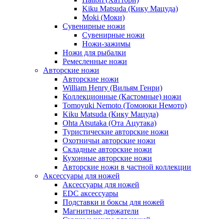
Kiku Matsuda (Кику Мацуда)
Moki (Моки)
Сувенирные ножи
Сувенирные ножи
Ножи-зажимы
Ножи для рыбалки
Ремесленные ножи
Авторские ножи
Авторские ножи
William Henry (Вильям Генри)
Коллекционные (Кастомные) ножи
Tomoyuki Nemoto (Томоюки Немото)
Kiku Matsuda (Кику Мацуда)
Ohta Atsutaka (Ота Ацутака)
Туристические авторские ножи
Охотничьи авторские ножи
Складные авторские ножи
Кухонные авторские ножи
Авторские ножи в частной коллекции
Аксессуары для ножей
Аксессуары для ножей
EDC аксессуары
Подставки и боксы для ножей
Магнитные держатели