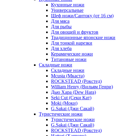
Кухонные ножи
Универсальные
Шеф ножи/Сантоку (от 16 см)
Для мяса
Для рыбы
Для овощей и фруктов
Традиционные японские ножи
Для тонкой нарезки
Для хлеба
Керамические ножи
Титановые ножи
Складные ножи
Складные ножи
Mcusta (Мкаста)
ROCKSTEAD (Рокстед)
William Henry (Вильям Генри)
Дью Хара (Dew Hara)
Seki Cut (Секи Кат)
Moki (Моки)
G.Sakai (Джи Сакай)
Туристические ножи
Туристические ножи
G.Sakai (Джи Сакай)
ROCKSTEAD (Рокстед)
Hattori (Хаттори)